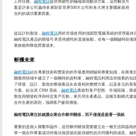
工作任務。
融程電訊
提供突破性的極端環境解決方案，這些解決方
案是許多公司贏得多家財富世界500大公司和各大洲主要國家政府
合約的成功重要因素。
從設計到製造，
融程電訊
用於市場使用的強固型電腦系統的管理最終
融程電訊產品的開發可承受持續性的直接振動，在每一個關鍵時刻都
業效能和降低營運成本。
斬獲未來
融程電訊
結合專業技術和豐富的的市場應用經驗和專業知識，在商業
關應用領域中建立了一個獨特的資料庫，融程電訊利用這些積累的知
了研發、設計、製造的整個產品生命過程的整體方案，以及多元的客
方案。結合其 CRM 系統，
融程電訊
透過對客戶型態、市場區隔，透
製造與開發程序與特定客戶互動，來共同生產產品。這種互動模式建
合作生產的原則，強調客戶參與價值。
融程電訊專注於維護企業合作夥伴關係，而不僅僅是簽署一張紙
重要的是個人聯繫和協作，這些夥伴關係需要建立在一種互信與協助
單一個合作專案成功尚無法保證彼此能持續性的共同獲利與成長。融