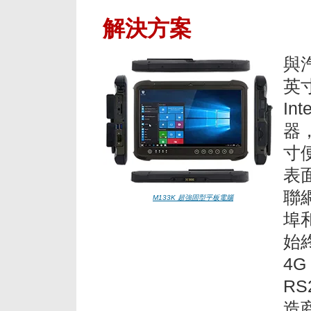
解決方案
與
英寸
Int
器
寸
表
聯
M133K 超強固型平板電腦
埠
始
4G
RS
造