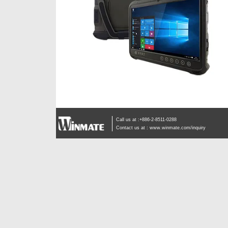
Call us at :+886-2-8511-0288
Contact us at :
www.winmate.com/inquiry