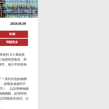
2019.05.09
詢價
閱讀更多
達到 8.9 萬億美
。它強調智慧製造，即
確性，減少非技術操
了一系列全面的物聯
O 介面，使閘道連接到不
 LTE），以説明將物聯
聯網網關，從而即時
線訪問最新的資訊，以