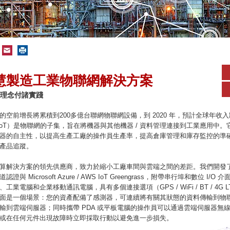
慧製造工業物聯網解決方案
T 理念付諸實踐
空前增長將累積到200多億台聯網物聯網設備，到 2020 年，預計全球年收入將
IIoT）是物聯網的子集，旨在將機器與其他機器 / 資料管理連接到工業應用中
器的自主性，以提高生產工廠的操作員生產率，提高倉庫管理和庫存監控的準
產品追蹤。
算解決方案的領先供應商，致力於縮小工廠車間與雲端之間的差距。我們開發
與 Microsoft Azure / AWS IoT Greengrass，附帶串行埠和數位 I/
業電腦和企業移動通訊電腦，具有多個連接選項（GPS / WiFi / BT / 4G
面是一個場景：您的資產配備了感測器，可連續將有關其狀態的資料傳輸到物
輸到雲端伺服器；同時攜帶 PDA 或平板電腦的操作員可以通過雲端伺服器無
或在任何元件出現故障時立即採取行動以避免進一步損失。