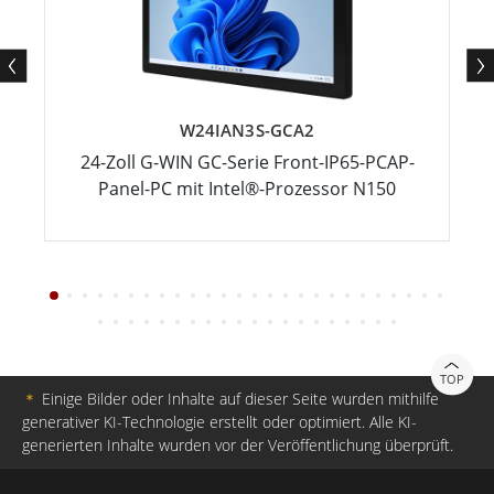
W24IAN3S-GCA2
24-Zoll G-WIN GC-Serie Front-IP65-PCAP-
Panel-PC mit Intel®-Prozessor N150
TOP
＊
Einige Bilder oder Inhalte auf dieser Seite wurden mithilfe
generativer KI-Technologie erstellt oder optimiert. Alle KI-
generierten Inhalte wurden vor der Veröffentlichung überprüft.