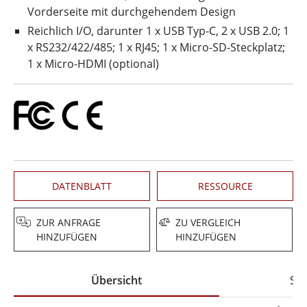
Vorderseite mit durchgehendem Design
Reichlich I/O, darunter 1 x USB Typ-C, 2 x USB 2.0; 1
x RS232/422/485; 1 x RJ45; 1 x Micro-SD-Steckplatz;
1 x Micro-HDMI (optional)
DATENBLATT
RESSOURCE
ZUR ANFRAGE
ZU VERGLEICH
HINZUFÜGEN
HINZUFÜGEN
Übersicht
Spe