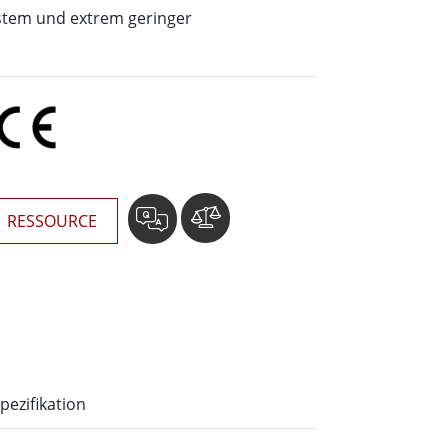
wesen
stem und extrem geringer
More
sen
Edelstahlqualität
Edelstahl-Panel-PCs
Edelstahldisplay
RESSOURCE
pezifikation