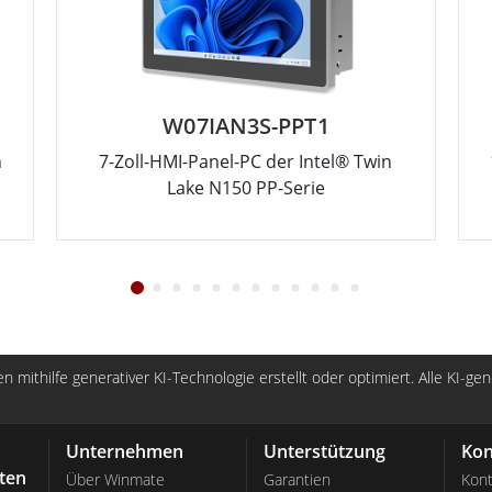
W07IAN3S-PPT1
n
7-Zoll-HMI-Panel-PC der Intel® Twin
Lake N150 PP-Serie
n mithilfe generativer KI-Technologie erstellt oder optimiert. Alle KI-ge
Unternehmen
Unterstützung
Kon
ten
Über Winmate
Garantien
Kont