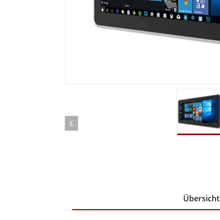
Android Fahrzeugmontierte Computer
Funk-
Tablet für Fahrzeugmontierte
Computer
Robuster Roboter-
Öl u
Controller
Robust
Edge-KI-Mobilität
Robus
Robotik-Controller
ATEX-
Übersicht