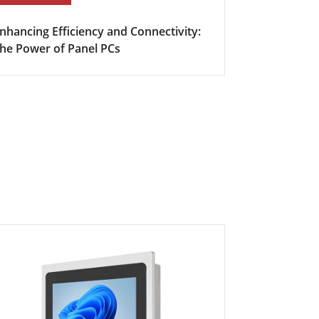
nhancing Efficiency and Connectivity:
Boosting Fa
he Power of Panel PCs
Efficiency w