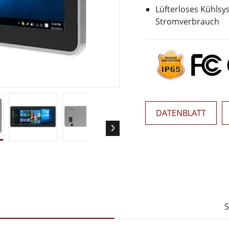
Panel-PCs für das Gesundheits
Gateway
Lüfterloses Kühlsy
Display für das Gesundheitswe
More
Stromverbrauch
nd Gas, ATEX-Klasse
KI-Computer
es Tablet in ATEX-Qualität
Edge-KI-Mobilität
ter ATEX-Handheld
Edge AI Panel-PCs
Panel-PC
Edge-KI-Computing
More
DATENBLATT
S