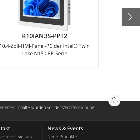
R10IAN3S-PPT2
10.4-Zoll-HMI-Panel-PC der Intel® Twin
10.4-Zoll I
Lake N150 PP-Serie
TOP
nerierten Inhalte wurden vor der Veröffentlichung
takt
News & Events
aktieren Sie uns
Neue Produkte