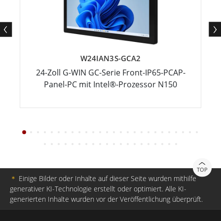
W24IAN3S-GCA2
24-Zoll G-WIN GC-Serie Front-IP65-PCAP-
Panel-PC mit Intel®-Prozessor N150
TOP
＊
Einige Bilder oder Inhalte auf dieser Seite wurden mithilfe
generativer KI-Technologie erstellt oder optimiert. Alle KI-
generierten Inhalte wurden vor der Veröffentlichung überprüft.