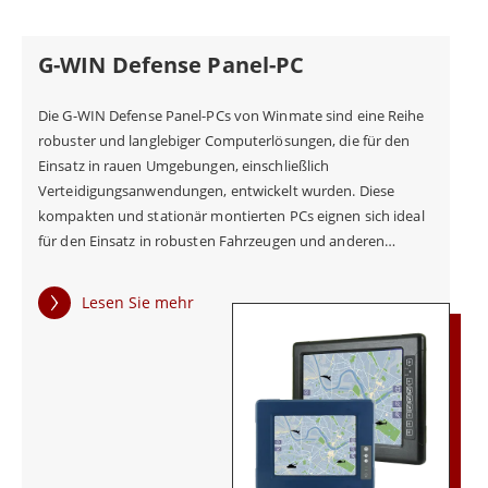
Konnektivitätsoptionen machen es zu einer idealen Lösung
für Kommando- und Kontrollzentren der Verteidigung.
G-WIN Defense Panel-PC
Die G-WIN Defense Panel-PCs von Winmate sind eine Reihe
robuster und langlebiger Computerlösungen, die für den
Einsatz in rauen Umgebungen, einschließlich
Verteidigungsanwendungen, entwickelt wurden. Diese
kompakten und stationär montierten PCs eignen sich ideal
für den Einsatz in robusten Fahrzeugen und anderen
anspruchsvollen Einsatzumgebungen. Eines der
Hauptmerkmale der G-WIN Defense Panel-PCs von
Lesen Sie mehr
Winmate ist ihre Langlebigkeit. Alle Verteidigungsprodukte
von Winmate werden strengen Tests gemäß den
Umweltstandards MIL-STD-810G und den EMV-Standards
MIL-STD-461F unterzogen, um sicherzustellen, dass sie
extremen Temperaturen, Stößen, Stürzen, Vibrationen,
Staub und anderen rauen Bedingungen standhalten. Das
hochauflösende Display der G-WIN Defense Panel-PCs von