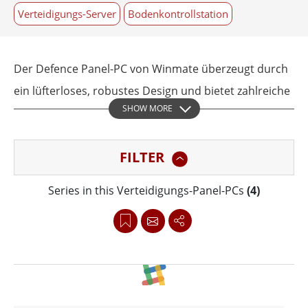
Verteidigungs-Server
Bodenkontrollstation
Der Defence Panel-PC von Winmate überzeugt durch
ein lüfterloses, robustes Design und bietet zahlreiche
SHOW MORE
I/O-Erweiterungsoptionen für die flexible Integration
in militärische oder kommerzielle Gehäusesysteme.
FILTER
Speziell für anspruchsvolle Einsatzumgebungen
konzipiert, wurde dieser Panel-PC entwickelt, um den
Series in this Verteidigungs-Panel-PCs
(4)
extremen Bedingungen militärischer Anwendungen
zuverlässig standzuhalten.
Unsere rugged Panel-PCs für den
Verteidigungseinsatz durchlaufen umfangreiche