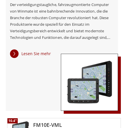
Der verteidigungstaugliche, fahrzeugmontierte Computer
von Winmate ist eine bahnbrechende Innovation, die die
Branche der robusten Computer revolutioniert hat. Diese
Produktserie wurde speziell für den Einsatz im
Verteidigungsbereich entwickelt und bietet modernste
Technologien und Funktionen, die darauf ausgelegt sind,
den anspruchsvollsten Umgebungen standzuhalten.
Basierend auf fast 30 Jahren Erfahrung in der Produktion
Lesen Sie mehr
robuster Computer und geschäftskritischen Erfahrungen in
verschiedenen Branchen wurde der VMC-Panel-PC für
Verteidigungszwecke von Winmate entwickelt, um
außergewöhnliche Leistung, Haltbarkeit und Flexibilität zu
bieten. Zu den erweiterten Funktionen des VMC gehören
hochmoderne Prozessoren, Verteidigungsports und andere
Technologien, die die Verarbeitungskapazität und Effizienz
erheblich steigern und es ihm ermöglichen, eine Vielzahl von
Anwendungen problemlos auszuführen. Zu diesen
Anwendungen gehören Befehl und Kontrolle, Manöver,
10.4"
Logistik und Situationsbewusstsein. Einer der Hauptvorteile
FM10E-VML