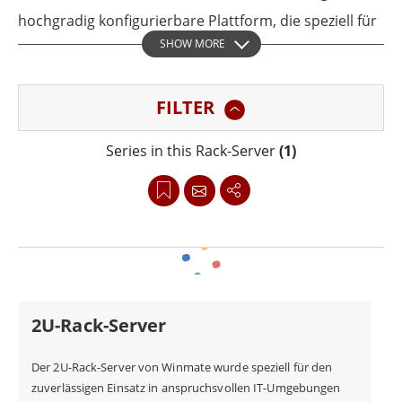
hochgradig konfigurierbare Plattform, die speziell für
SHOW MORE
professionelle IT-Infrastrukturen entwickelt wurde.
Mit Unterstützung für DDR4-Speicher, Hochleistungs-
FILTER
GPUs und flexible Speicheroptionen lässt sich das
System individuell an die Anforderungen
Series in this Rack-Server
(1)
unterschiedlichster Workloads anpassen.
Diese Skalierbarkeit macht den Winmate Rack Server
zur optimalen Lösung für Unternehmen, die Web-
Services, Virtualisierungsumgebungen, Edge-
Computing-Szenarien oder umfassende IT-
2U-Rack-Server
Infrastrukturen betreiben. Ganz gleich, ob Sie
Rechenleistung erweitern, Speicherkapazitäten
Der 2U-Rack-Server von Winmate wurde speziell für den
zuverlässigen Einsatz in anspruchsvollen IT-Umgebungen
ausbauen oder GPU-basierte Anwendungen