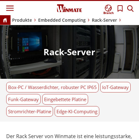
Branch
Produkte
Embedded Computing
Rack-Server
Rack-Server
Box-PC / Wasserdichter, robuster PC IP65
IoT-Gateway
Funk-Gateway
Eingebettete Platine
Stromrichter-Platine
Edge-KI-Computing
Der Rack Server von Winmate ist eine leistungsstarke,