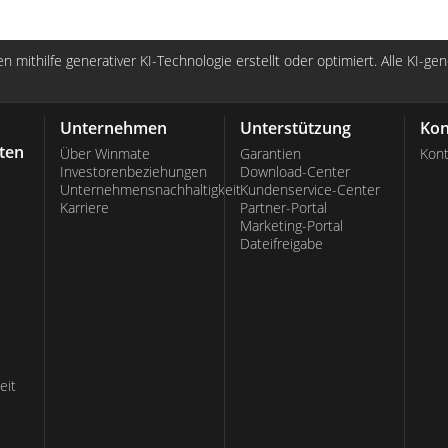
n mithilfe generativer KI-Technologie erstellt oder optimiert. Alle KI-ge
Unternehmen
Unterstützung
Kon
ten
Über Winmate
Garantien
Kont
Investorenbeziehungen
Download-Center
Unternehmensnachhaltigkeit
Kundenservice-Center
Karriere
Partner-Portal
Marketing-Portal
Dateifreigabe
eit