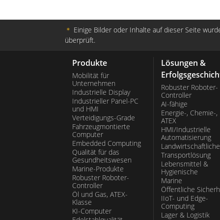
auf See.
＊
Einige Bilder oder Inhalte auf dieser Seite wurde
überprüft.
Produkte
Lösungen &
Erfolgsgeschich
Mobilität für
Unternehmen
Robuster Roboter-
Industrielle Display
Controller
Industrieller Panel-PC
AI-fähige
und HMI
Energie-, Chemie-,
Verteidigungs-Grade
ATEX
Fahrzeugmontierte
HMI/Industrielle
Computer
Automatisierung
Embedded Computing
Landwirtschaftliche
Qualität für das
Transportlösung
Gesundheitswesen
Lebensmittel &
Marine-Produkte
Hygienische
Robuster Roboter-
Marine
Controller
Öffentliche Sicherh
Öl und Gas, ATEX-
IIoT- und Edge-
Klasse
Computing
KI-Computer
Lager & Logistik
Edelstahlqualität