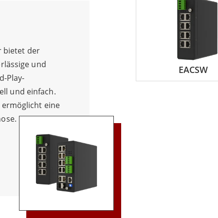
 bietet der
rlässige und
EACSW
d-Play-
nell und einfach.
 ermöglicht eine
ose. Mit
dundanz mit
 IXM-Tools für
ht er die
ständig, staub-
e stabile
die Betriebszeit