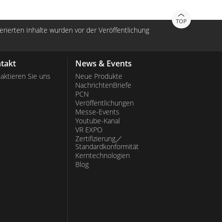
TOP
nerierten Inhalte wurden vor der Veröffentlichung
takt
News & Events
aktieren Sie uns
Neue Produkte
NachrichtenBriefe
PCN
Veröffentlichungen
Messe-Events
Youtube-Kanal
VR EXPO
Zertifizierung／
Standardkonformität
Kerntechnologien
Blog