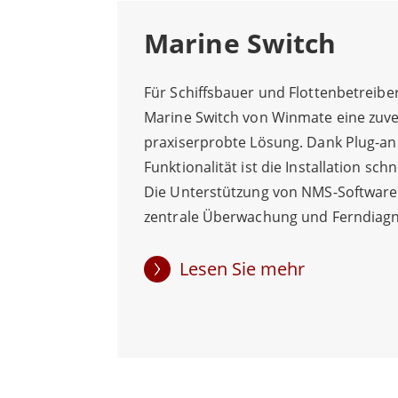
Marine Switch
Für Schiffsbauer und Flottenbetreiber
Marine Switch von Winmate eine zuve
praxiserprobte Lösung. Dank Plug-an
Funktionalität ist die Installation sch
Die Unterstützung von NMS-Software
zentrale Überwachung und Ferndiagn
Glasfasererweiterung, X-Ring Pro-Re
ultraschneller Wiederherstellung und
Lesen Sie mehr
eine schnelle Bereitstellung vereinfac
Netzwerkeinrichtung und steigert die
Betriebseffizienz. Er ist korrosionsbe
und wasserfest und gewährleistet ein
elektrische Steuerung und verlängert 