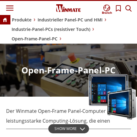
Branch
Produkte
Industrieller Panel-PC und HMI
Industrie-Panel-PCs (resistiver Touch)
Open-Frame-Panel-PC
Open-Frame-Panel-PC
Der Winmate Open-Frame Panel-Computer ist eine
leistungsstarke Computing-Lösung, die einen
SHOW MORE
Touchscreen-Display und interne Komponenten wie