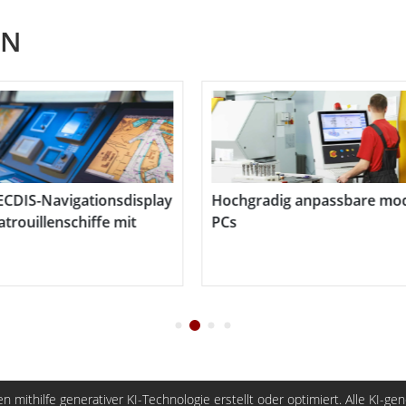
zu einer sichereren und effizienteren
EN
ache Oberfläche des Winmate S-Series HMI lässt
Ansammeln von Staub an den Kanten, was die
et das Winmate S-Series HMI eine fortschrittliche
Automatisierungs- und intelligente
dig anpassbare modulare Panel-
Industrielles Comp
von morgen
n mithilfe generativer KI-Technologie erstellt oder optimiert. Alle KI-ge