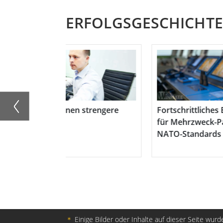
auf sensible Daten zugreifen können, was 
ERFOLGSGESCHICHT
Arbeitsumgebung beiträgt. Die wirklich fl
sich leicht reinigen und verhindert das 
Wartung problemlos macht. Insgesamt biet
und zuverlässige Lösung für industrielle 
Gebäudeanwendungen.
Fortschrittliches ECDIS-Navigationsdisplay
Hochgra
für Mehrzweck-Patrouillenschiffe mit
PCs
NATO-Standards
＊
Einige Bilder oder Inhalte auf dieser Seite wurde