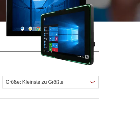
wesen
More
sen
Edelstahlqualität
Edelstahl-Panel-PCs
Edelstahldisplay
Clear all