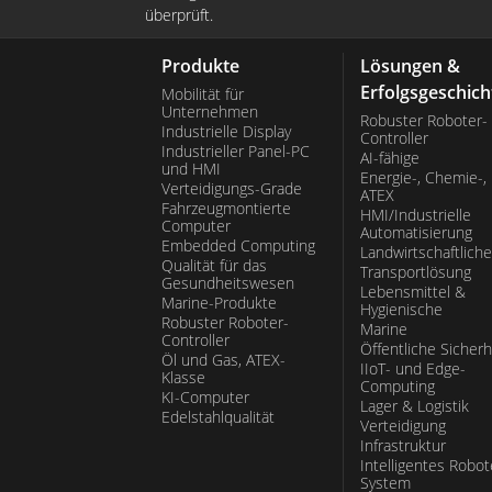
überprüft.
Produkte
Lösungen &
Erfolgsgeschich
Mobilität für
Unternehmen
Robuster Roboter-
Industrielle Display
Controller
Industrieller Panel-PC
AI-fähige
und HMI
Energie-, Chemie-,
Verteidigungs-Grade
ATEX
Fahrzeugmontierte
HMI/Industrielle
Computer
Automatisierung
Embedded Computing
Landwirtschaftliche
Qualität für das
Transportlösung
Gesundheitswesen
Lebensmittel &
Marine-Produkte
Hygienische
Robuster Roboter-
Marine
Controller
Öffentliche Sicherh
Öl und Gas, ATEX-
IIoT- und Edge-
Klasse
Computing
KI-Computer
Lager & Logistik
Edelstahlqualität
Verteidigung
Infrastruktur
Intelligentes Robot
System