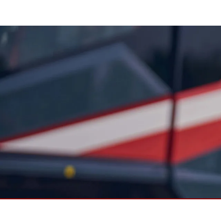
Android Fahrzeugmontierte Computer
Funk-
Tablet für Fahrzeugmontierte
Computer
Robuster Roboter-
Öl u
Controller
Robust
Edge-KI-Mobilität
Robus
Robotik-Controller
ATEX-