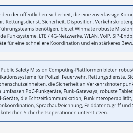
den der öffentlichen Sicherheit, die eine zuverlässige Kom
r, Rettungsdienst, Sicherheit, Disposition, Verkehrsknote
Führungsteams benötigen, bietet Winmate robuste Mission
de Funksysteme, LTE / 4G-Netzwerke, WLAN, VoIP, SIP-Endp
te für eine schnellere Koordination und ein stärkeres Bew
Public Safety Mission Computing-Plattformen bieten robu
ationssysteme für Polizei, Feuerwehr, Rettungsdienste, Si
phenschutzeinheiten, die Sicherheit an Verkehrsknotenpunk
 umfassen PoC-Funkgeräte, Funk-Gateways, robuste Tablets
Geräte, die Echtzeitkommunikation, Funkinteroperabilität,
ionkoordination, Sprachaufzeichnung, Felddatenzugriff und 
kritischen Sicherheitsoperationen unterstützen.