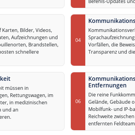
Befehls-Updates und
Kommunikations
 Karten, Bilder, Videos,
Kommunikationsverla
aten, Aufzeichnungen und
Sprachaufzeichnung
04
uillenorten, Brandstellen,
Vorfällen, die Bewei
posten schnellere
Transparenz und die
keit
Kommunikations
Entfernungen
eit müssen in
Die reine Funkkomm
gen, Rettungswagen, im
06
Gelände, Gebäude od
ter, in medizinischen
Mobilfunk- und IP-b
n und an
Reichweite zwischen
eren.
entfernten Feldteam