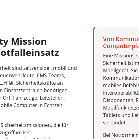
ty Mission
Von Kommuni
Computerpl
otfalleinsatz
Eine Missions-C
Sicherheit ist 
rheit sind zeitsensibel, mobil und
Mobilgerät. Sie
Feuerwehrleute, EMS-Teams,
Kommunikations
z工作組, Sicherheitskräfte an
mobiles Befehl
n Einsatzzentralen benötigen
Interoperabilitä
 Ort, Fahrzeuge, Leitstellen,
Disponenten, F
obile Computer in Echtzeit
Mobilfunknetze
Tablets und Le
verbindet.
icherheitsmissionen, die für
ugriff im Feld,
Bei Notformein