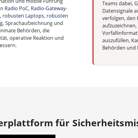
ination und mobile Führung
Teams dabei, G
on
Radio PoC
,
Radio-Gateway
-
Datensignale a
,
robusten Laptops
,
robusten
verfolgen, den
ng, Sprachaufzeichnung und
aufzuzeichnen,
Winmate Behörden, die
Vorfallinformat
tät, operative Reaktion und
auszufüllen, K
bessern.
Behörden und E
erplattform für Sicherheitsmi