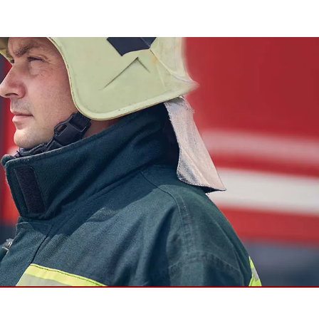
wesen
More
sen
Edelstahlqualität
Edelstahl-Panel-PCs
Edelstahldisplay