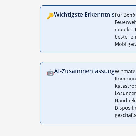
Wichtigste Erkenntnis
Für Behör
🔑
Feuerweh
mobilen 
bestehen
Mobilgerä
AI-Zusammenfassung
Winmate 
🤖
Kommunik
Katastro
Lösungen
Handheld-
Disposit
geschäfts