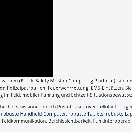
ssionen (Public Safety Mission Computing Platform) ist e
n Polizeipatrouillen, Feuerwehrrettung, EMS-Einsätzen, Sic
ng im Feld, mobiler Führung und Echtzeit-Situationsbewusst
icherheitsmissionen durch
Push-to-Talk over Cellular Funkge
,
robuste Handheld-Computer
,
robuste Tablets
,
robuste La
 Feldkommunikation, Befehlssichtbarkeit, Funkinteroperabil