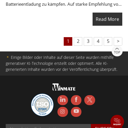
Batterieentladung zu kämpfen. Auf starke Empfehlung von
RuggedPC Review hin implementierte das Unternehmen
Read More
den TC605 Rugged Handheld Computer zusammen mit
einem vollständigen Zubehör-Ökosystem. Das Ergebnis
war eine Steigerung der Kommissioniereffizienz um 25 %
1
2
3
4
5
>
sowie ein vollständig optimierter Arbeitsablauf.
TOP
＊
Einige Bilder oder Inhalte auf dieser Seite wurden mithilfe
generativer KI-Technologie erstellt oder optimiert. Alle KI-
generierten Inhalte wurden vor der Veröffentlichung überprüft.