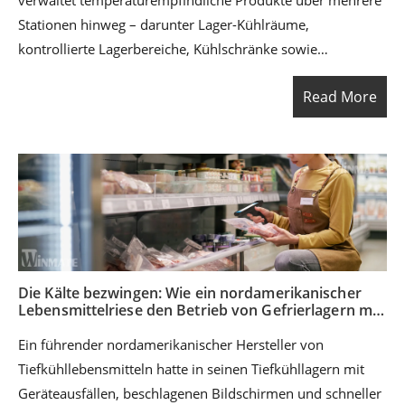
verwaltet temperaturempfindliche Produkte über mehrere
Stationen hinweg – darunter Lager-Kühlräume,
kontrollierte Lagerbereiche, Kühlschränke sowie
Kühlboxen während des Transports. Mit steigenden
Read More
Distributionsvolumen und strengeren Compliance-
Anforderungen benötigte das Unternehmen eine
zuverlässigere Lösung, um Temperaturen kontinuierlich zu
überwachen, schneller auf Temperaturabweichungen zu
reagieren und eine vollständige, auditfähige
Rückverfolgbarkeit vom Versand bis zur Auslieferung
sicherzustellen.
Die Kälte bezwingen: Wie ein nordamerikanischer
Lebensmittelriese den Betrieb von Gefrierlagern mit
dem TC605 revolutionierte
Ein führender nordamerikanischer Hersteller von
Tiefkühllebensmitteln hatte in seinen Tiefkühllagern mit
Geräteausfällen, beschlagenen Bildschirmen und schneller