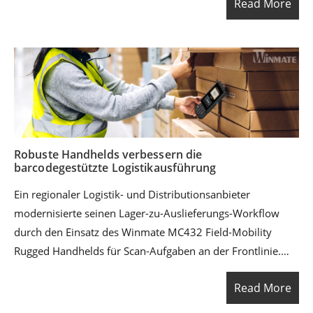
Read More
Integration des MC432 mit dem bestehenden Warehouse
Management System (WMS) über RF und Handheld-
Middleware ersetzte der Kunde papierbasierte Prozesse
und statische Lageranweisungen durch Echtzeit-,
scanbasierte und visuell geführte Workflows. Das Ergebnis
war eine höhere operative Transparenz, bessere
Rückverfolgbarkeit und eine gesteigerte
Versandgenauigkeit über den gesamten Lagerzyklus
Robuste Handhelds verbessern die
hinweg.
barcodegestützte Logistikausführung
Ein regionaler Logistik- und Distributionsanbieter
modernisierte seinen Lager-zu-Auslieferungs-Workflow
durch den Einsatz des Winmate MC432 Field-Mobility
Rugged Handhelds für Scan-Aufgaben an der Frontlinie.
Durch den Ersatz papierbasierter Übergaben
Read More
(Wareneingang, Einlagerung, Kommissionierung,
Zwischenlagerung, Verladung und Versandbestätigung)