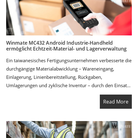
validieren, den Status aktualisieren und Aufgaben direkt
am Einsatzort abschließen – wodurch manuelle
Papierarbeit reduziert und die Rückverfolgbarkeit
verbessert wird.
Winmate MC432 Android Industrie-Handheld
ermöglicht Echtzeit-Material- und Lagerverwaltung
Ein taiwanesisches Fertigungsunternehmen verbesserte die
durchgängige Materialabwicklung – Wareneingang,
Einlagerung, Linienbereitstellung, Rückgaben,
Umlagerungen und zyklische Inventur – durch den Einsatz
des Winmate MC432 Android Industrie-Handhelds als
Read More
Frontline-Gerät. Durch die Anbindung mobiler Scan-
Workflows an bestehende ERP/WMS/MES (oder
vergleichbare Systeme) konnte das Team manuelle
Eingaben reduzieren, die Rückverfolgbarkeit stärken und
die Bestandsgenauigkeit in Lagern und Produktionslinien