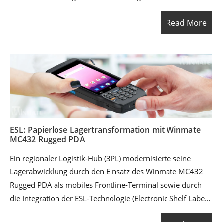
Luftlandeszenarien müssen Soldaten in rauen
Read More
Umgebungen operieren, in denen die Ausrüstung
Landungsstößen, Wetterextremen, Staub, Regen und
direktem Sonnenlicht ausgesetzt ist. Gleichzeitig muss das
Gerät tragbar genug bleiben, um die Nutzlast zu reduzieren
und schnelllebige Operationen zu unterstützen. Um diese
Anforderungen zu erfüllen, entschied sich der Kunde für
das Winmate M900AD Rugged Tactical Tablet als
mobilitätsorientierte Verteidigungslösung.
ESL: Papierlose Lagertransformation mit Winmate
MC432 Rugged PDA
Ein regionaler Logistik-Hub (3PL) modernisierte seine
Lagerabwicklung durch den Einsatz des Winmate MC432
Rugged PDA als mobiles Frontline-Terminal sowie durch
die Integration der ESL-Technologie (Electronic Shelf Label)
in wichtige Lager- und Kommissionierzonen. Durch die