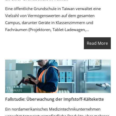
Eine öffentliche Grundschule in Taiwan verwaltet eine
Vielzahl von Vermögenswerten auf dem gesamten
Campus, darunter Geräte in Klassenzimmern und
Fachräumen (Projektoren, Tablet-Ladewagen,
Laptops/Tablets und Audiosysteme), Bürogeräte der
Read More
Verwaltung, Bibliotheksgeräte, Sportausrüstung sowie IT-
Raum- und Netzwerkinfrastruktur. Zuvor basierten
Inventurprüfungen hauptsächlich auf manuellen
Aufzeichnungen und papierbasierten Checklisten. Dies
führte zu langen Inventurzyklen, zeitaufwändiger
Dateneingabe in die Systeme und häufigen Auslassungen
oder Fehlern aufgrund von Bewegungen zwischen
Gebäuden und Stockwerken.
Fallstudie: Überwachung der Impfstoff-Kälte­kette
Ein nordamerikanisches Medizintechnikunternehmen