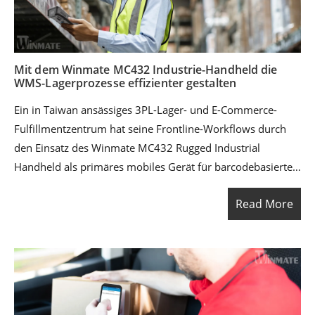
verbessern.
Mit dem Winmate MC432 Industrie-Handheld die
WMS-Lagerprozesse effizienter gestalten
Ein in Taiwan ansässiges 3PL-Lager- und E-Commerce-
Fulfillmentzentrum hat seine Frontline-Workflows durch
den Einsatz des Winmate MC432 Rugged Industrial
Handheld als primäres mobiles Gerät für barcodebasierte
Aufgaben modernisiert. Durch die Integration in ein
Read More
bestehendes WMS (Warehouse Management System) und
die Anbindung an ERP- / Kundensysteme konnte der
Betrieb eine schnellere Ausführung, weniger
Kommissionierfehler und eine Echtzeit-Transparenz des
Lagerbestands erreichen – ganz ohne papierbasierte
Prozesse.