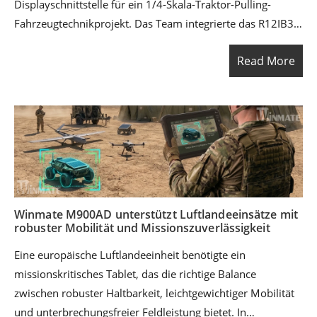
Displayschnittstelle für ein 1/4-Skala-Traktor-Pulling-
Fahrzeugtechnikprojekt. Das Team integrierte das R12IB3S-
GSM2 robuste Display in sein GUI-Steuerungssystem, um
Read More
die Fahrzeugüberwachung, Bedienerinteraktion und die
professionelle Systempräsentation während Tests und
Wettbewerben zu verbessern. Mit robuster Zuverlässigkeit,
projiziert-kapazitivem Touch, einem IP65-Frontdesign und
wasserdichten M12-Anschlüssen half das Display dem
Team, ein komplettes technisches System zu
demonstrieren, das mechanisches Design, Elektronik,
Steuerung, Software und reale Nutzbarkeit kombinierte.
Winmate M900AD unterstützt Luftlandeeinsätze mit
robuster Mobilität und Missionszuverlässigkeit
Eine europäische Luftlandeeinheit benötigte ein
missionskritisches Tablet, das die richtige Balance
zwischen robuster Haltbarkeit, leichtgewichtiger Mobilität
und unterbrechungsfreier Feldleistung bietet. In