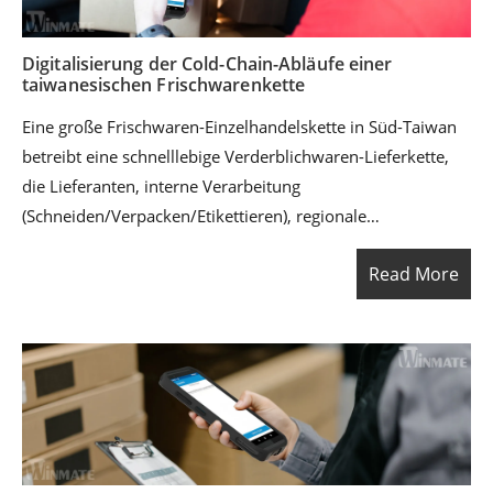
Digitalisierung der Cold-Chain-Abläufe einer
taiwanesischen Frischwarenkette
Eine große Frischwaren-Einzelhandelskette in Süd-Taiwan
betreibt eine schnelllebige Verderblichwaren-Lieferkette,
die Lieferanten, interne Verarbeitung
(Schneiden/Verpacken/Etikettieren), regionale
Distributionszentren (DCs) und die tägliche Auffüllung der
Read More
Filialen umfasst. Mit parallelen Temperaturzonen für
Umgebung, Kühlung und Tiefkühlung ist das Unternehmen
auf eine schnelle und präzise Ausführung an jedem
Übergabepunkt angewiesen – insbesondere bei
Chargen-/Losrückverfolgbarkeit, Ablaufkontrolle und
Filialannahme.