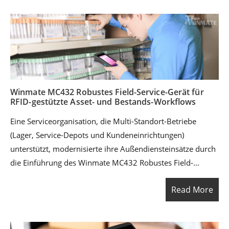
durch scanbasierte Validierungsprozesse verbesserte das
Unternehmen die Datenqualität, reduzierte
Fehlversendungen und erhielt eine Echtzeit-Transparenz
über die Betriebsabläufe.
Winmate MC432 Robustes Field-Service-Gerät für
RFID-gestützte Asset- und Bestands-Workflows
Eine Serviceorganisation, die Multi-Standort-Betriebe
(Lager, Service-Depots und Kundeneinrichtungen)
unterstützt, modernisierte ihre Außendiensteinsätze durch
die Einführung des Winmate MC432 Robustes Field-
Service-Gerät als primäres Handgerät für Arbeitsaufträge,
Read More
Anlagenidentifikation und Echtzeit-Datenerfassung.
Integriert mit einer Backend-RFID/WMS-Plattform und
Unternehmenssystemen können Techniker Anlagen