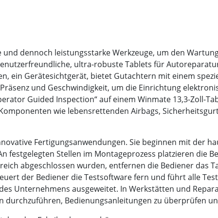
 und dennoch leistungsstarke Werkzeuge, um den Wartungss
nutzerfreundliche, ultra-robuste Tablets für Autoreparatu
n, ein Gerätesichtgerät, bietet Gutachtern mit einem speziel
äsenz und Geschwindigkeit, um die Einrichtung elektroni
Operator Guided Inspection“ auf einem Winmate 13,3-Zoll-T
an Komponenten wie lebensrettenden Airbags, Sicherheitsg
nnovative Fertigungsanwendungen. Sie beginnen mit der ha
An festgelegten Stellen im Montageprozess platzieren die B
greich abgeschlossen wurden, entfernen die Bediener das 
ert der Bediener die Testsoftware fern und führt alle Test
es des Unternehmens ausgeweitet. In Werkstätten und Repa
n durchzuführen, Bedienungsanleitungen zu überprüfen und 