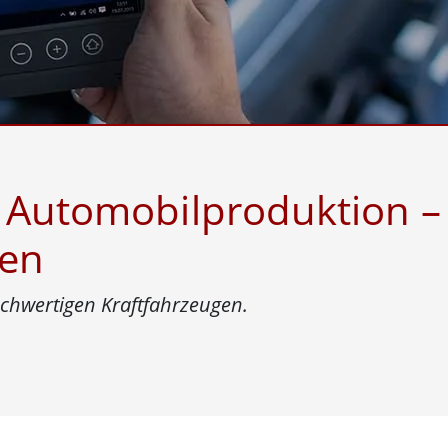
Panel-PCs für das Gesundheits
Gateway
Display für das Gesundheitswe
More
nd Gas, ATEX-Klasse
KI-Computer
es Tablet in ATEX-Qualität
Edge-KI-Mobilität
ter ATEX-Handheld
Edge AI Panel-PCs
Panel-PC
Edge-KI-Computing
More
, Automobilproduktion 
ten
ochwertigen Kraftfahrzeugen.