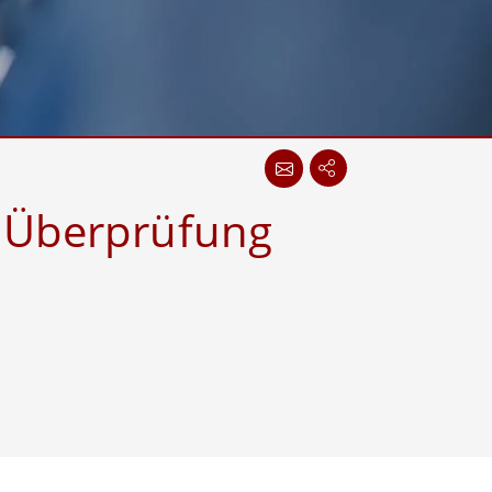
wesen
More
sen
Edelstahlqualität
Edelstahl-Panel-PCs
Edelstahldisplay
– Überprüfung