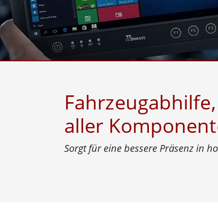
Android Fahrzeugmontierte Computer
Funk-
Tablet für Fahrzeugmontierte
Computer
Robuster Roboter-
Öl u
Controller
Robust
Edge-KI-Mobilität
Robus
Robotik-Controller
ATEX-
Fahrzeugabhilfe
aller Komponen
Sorgt für eine bessere Präsenz in h