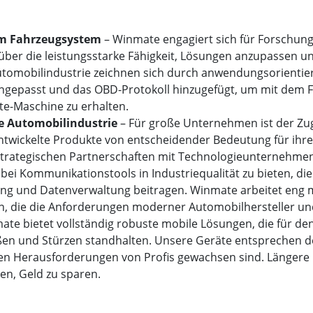
em Fahrzeugsystem
– Winmate engagiert sich für Forschung
über die leistungsstarke Fähigkeit, Lösungen anzupassen 
 Automobilindustrie zeichnen sich durch anwendungsorienti
ngepasst und das OBD-Protokoll hinzugefügt, um mit dem F
e-Maschine zu erhalten.
e Automobilindustrie
– Für große Unternehmen ist der Zu
 entwickelte Produkte von entscheidender Bedeutung für ihre
trategischen Partnerschaften mit Technologieunternehmen w
i Kommunikationstools in Industriequalität zu bieten, die
lgung und Datenverwaltung beitragen. Winmate arbeitet eng
 die die Anforderungen moderner Automobilhersteller und -
ate bietet vollständig robuste mobile Lösungen, die für d
ößen und Stürzen standhalten. Unsere Geräte entsprechen 
 den Herausforderungen von Profis gewachsen sind. Längere
en, Geld zu sparen.