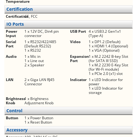
Temperature
Certification
Certification
CE, FCC
IO Ports
Power
1 x 12V DC, Din4 pin
USB Port
4 x USB3.2 Gen1x1
Input
connector
(Type-A)
Serial
1 x RS232/422/485
Video
1 x DP1.2 (Default)
Port
(Default RS232)
1 x HDMI 1.4 (Optional)
1 x RS232
1 x VGA (Optional)
Audio
1 x Mic in
Expansion
1 x M.2 2242 B-key Slot
1 x Line out
Port
(for SATA III SSD)
2 x Speaker
1 x M.2 2230 E-Key Slot
(for Wi-Fi module)
1 x PCIe 2.0 (x1) slot
LAN
2 x Giga LAN RJ45
Indicator
1 x LED Indicator for
Connector
power
1 x LED Indicator for
storage
Brightness
1 x Brightness
Knob
Adjustment Knob
Control
Button
1 x Power Button
1 x Reset Button
Accessory