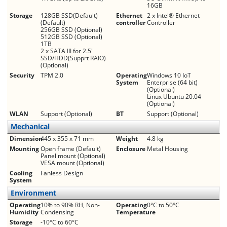
16GB
Storage
128GB SSD(Default)
Ethernet
2 x Intel® Ethernet
(Default)
controller
Controller
256GB SSD (Optional)
512GB SSD (Optional)
1TB
2 x SATA III for 2.5"
SSD/HDD(Supprt RAIO)
(Optional)
Security
TPM 2.0
Operating
Windows 10 IoT
System
Enterprise (64 bit)
(Optional)
Linux Ubuntu 20.04
(Optional)
WLAN
Support (Optional)
BT
Support (Optional)
Mechanical
Dimension
445 x 355 x 71 mm
Weight
4.8 kg
Mounting
Open frame (Default)
Enclosure
Metal Housing
Panel mount (Optional)
VESA mount (Optional)
Cooling
Fanless Design
System
Environment
Operating
10% to 90% RH, Non-
Operating
0°C to 50°C
Humidity
Condensing
Temperature
Storage
-10°C to 60°C