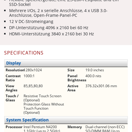
SSD-Sockel
Mehrere I/Os, 2 x serielle Anschlüsse, 4 x USB 3.0-
Anschlüsse, Open-Frame-Panel-PC
12 V DC-Stromeingang
DP-Unterstützung 4096 x 2160 bei 60 Hz
HDMI-Unterstützung 3840 x 2160 bei 30 Hz
SPECIFICATIONS
Display
Resolution
1280x1024
Size
19.0 inches
Contrast
1000:1
Panel
400.0 nits
Ratio
Brightness
View
85,85,80,80
Active
376.32x301.06 mm
Angles
Area
Touch /
Resistive Touch Screen
Glass
(Optional)
Protection Glass Without
Touch Function
(Optional)
System Specification
Processor
Intel Pentium N4200
Memory
Dual-channel (non-ECC)
1.1GHz (up to 2.5GHz)
SO-DIMM RAM.Up to