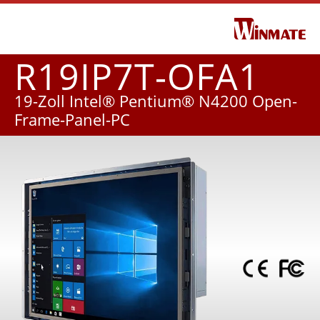
R19IP7T-OFA1
19-Zoll Intel® Pentium® N4200 Open-
Frame-Panel-PC