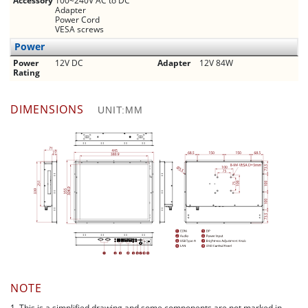
Accessory
100~240V AC to DC
Adapter
Power Cord
VESA screws
Power
Power
12V DC
Adapter
12V 84W
Rating
DIMENSIONS
UNIT:MM
NOTE
1. This is a simplified drawing and some components are not marked in