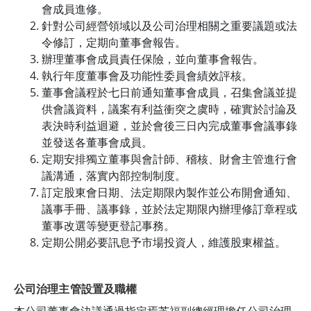
會成員進修。
針對公司經營領域以及公司治理相關之重要議題或法
令修訂，定期向董事會報告。
辦理董事會成員責任保險，並向董事會報告。
執行年度董事會及功能性委員會績效評核。
董事會議程於七日前通知董事會成員，召集會議並提
供會議資料，議案有利益衝突之虞時，確實於討論及
表決時利益迴避，並於會後三日內完成董事會議事錄
並發送各董事會成員。
定期安排獨立董事與會計師、稽核、財會主管進行會
議溝通，落實內部控制制度。
訂定股東會日期、法定期限內製作並公布開會通知、
議事手冊、議事錄，並於法定期限內辦理修訂章程或
董事改選等變更登記事務。
定期公開必要訊息予市場投資人，維護股東權益。
公司治理主管設置及職權