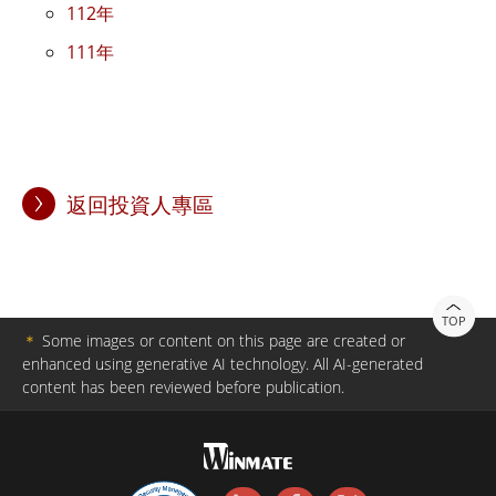
112年
111年
返回投資人專區
TOP
＊
Some images or content on this page are created or
enhanced using generative AI technology. All AI-generated
content has been reviewed before publication.