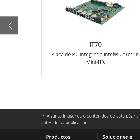
IT70
Placa de PC integrada Intel® Core™ i5
Mini-ITX
＊
Algunas imágenes o contenidos de esta página s
antes de su publicación.
Productos
Soluciones e