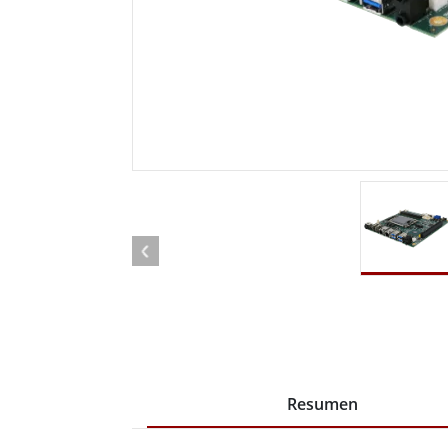
Radio
Ordenador montado en vehículo con
Android
Tableta montada en vehículo
Controlador Robótico
Petr
Resistente
Tablet
Movilidad con Edge AI
Termin
certif
Controlador robótico
Panel 
Resumen