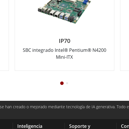
IP70
SBC integrado Intel® Pentium® N4200
Mini-ITX
e han creado o mejorado mediante tecnología de IA generativa. Todo el
Inteligencia
Soporte y
Con