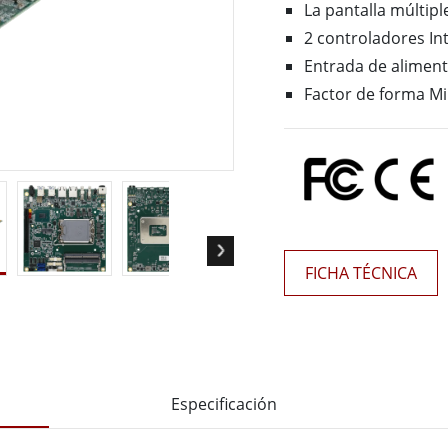
 Gateway
Pantallas Médicas
La pantalla múltipl
More
2 controladores In
Entrada de aliment
óleo & Gas, Grado ATEX
Tecnología de IA
Factor de forma Mi
a resistente de grado ATEX
Movilidad con Edge AI
al portátil resistente con
Panel PC Edge AI
icación ATEX
Box PCs con Edge AI
PC de grado ATEX
More
FICHA TÉCNICA
Especificación