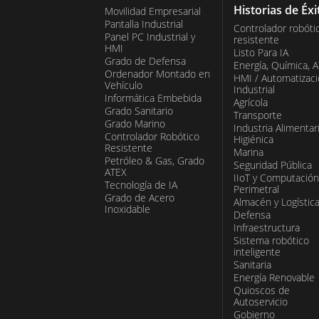
Historias de Éxi
Movilidad Empresarial
Pantalla Industrial
Controlador robóti
Panel PC Industrial y
resistente
HMI
Listo Para IA
Grado de Defensa
Energía, Química, 
Ordenador Montado en
HMI / Automatizac
Vehículo
Industrial
Informática Embebida
Agrícola
Grado Sanitario
Transporte
Grado Marino
Industria Alimentar
Controlador Robótico
Higiénica
Resistente
Marina
Petróleo & Gas, Grado
Seguridad Pública
ATEX
IIoT y Computación
Tecnología de IA
Perimetral
Grado de Acero
Almacén y Logístic
Inoxidable
Defensa
Infraestructura
Sistema robótico
inteligente
Sanitaria
Energía Renovable
Quioscos de
Autoservicio
Gobierno