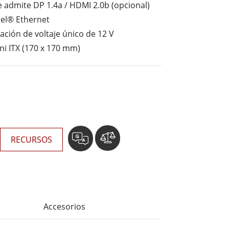
Ordenadores Embebidos Marinos
e admite DP 1.4a / HDMI 2.0b (opcional)
More
tel® Ethernet
ación de voltaje único de 12 V
Grado de Acero Inoxidable
ni ITX (170 x 170 mm)
Panel PC de Acero Inoxidable
Pantalla de Acero Inoxidable
RECURSOS
Accesorios