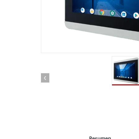
Radio
Ordenador montado en vehículo con
Android
Tableta montada en vehículo
Controlador Robótico
Petr
Resistente
Tablet
Movilidad con Edge AI
Termin
certif
Controlador robótico
Panel 
Resumen