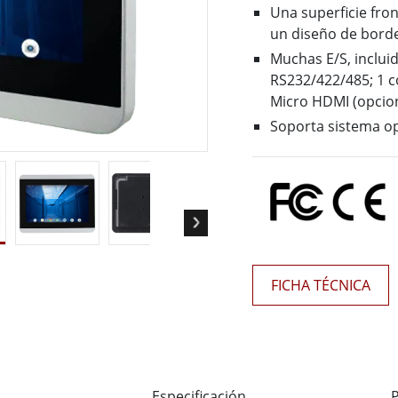
 Gateway
Pantallas Médicas
Una superficie fron
More
un diseño de bord
Muchas E/S, incluid
óleo & Gas, Grado ATEX
Tecnología de IA
RS232/422/485; 1 c
Micro HDMI (opcion
a resistente de grado ATEX
Movilidad con Edge AI
al portátil resistente con
Panel PC Edge AI
Soporta sistema op
icación ATEX
Box PCs con Edge AI
PC de grado ATEX
More
FICHA TÉCNICA
Especificación