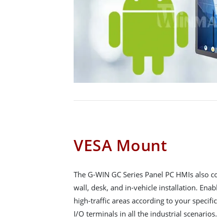
VESA Mount
The G-WIN GC Series Panel PC HMIs also co
wall, desk, and in-vehicle installation. Enabl
high-traffic areas according to your specif
I/O terminals in all the industrial scenarios.