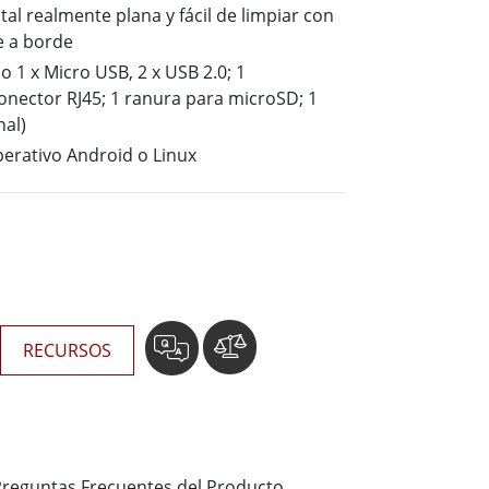
Ordenadores Embebidos Marinos
tal realmente plana y fácil de limpiar con
More
e a borde
o 1 x Micro USB, 2 x USB 2.0; 1
Grado de Acero Inoxidable
onector RJ45; 1 ranura para microSD; 1
al)
Panel PC de Acero Inoxidable
Pantalla de Acero Inoxidable
erativo Android o Linux
RECURSOS
Preguntas Frecuentes del Producto