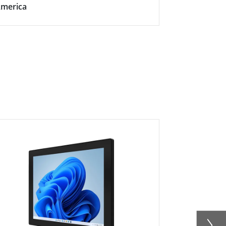
merica
Efficiency w