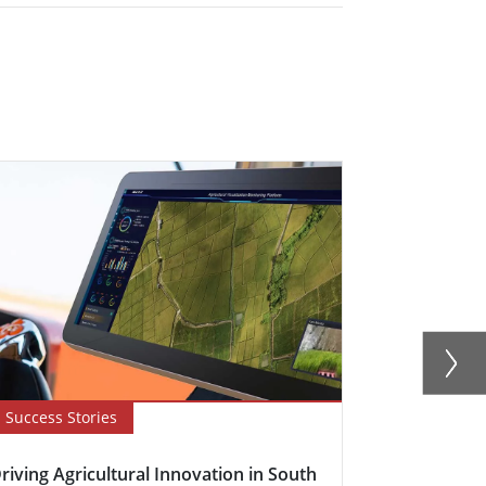
Success Stories
Newsletter
riving Agricultural Innovation in South
Boosting Fa