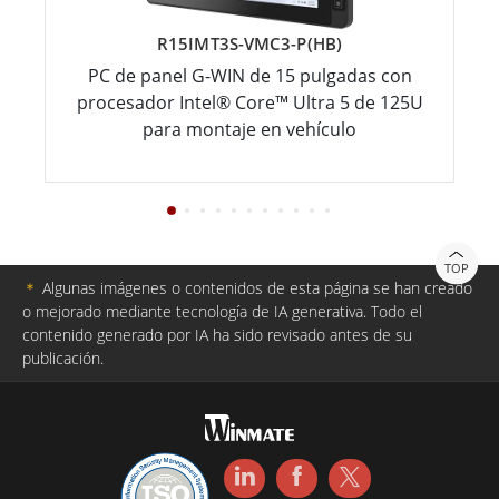
R15IMT3S-VMC3-P(HB)
PC de panel G-WIN de 15 pulgadas con
procesador Intel® Core™ Ultra 5 de 125U
para montaje en vehículo
TOP
＊
Algunas imágenes o contenidos de esta página se han creado
o mejorado mediante tecnología de IA generativa. Todo el
contenido generado por IA ha sido revisado antes de su
publicación.