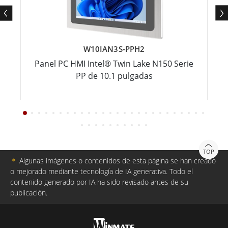
W10IAN3S-PPH2
Panel PC HMI Intel® Twin Lake N150 Serie
PP de 10.1 pulgadas
TOP
＊
Algunas imágenes o contenidos de esta página se han creado
o mejorado mediante tecnología de IA generativa. Todo el
contenido generado por IA ha sido revisado antes de su
publicación.