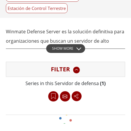
Estación de Control Terrestre
Winmate Defense Server es la solución definitiva para
organizaciones que buscan un servidor de alto
SHOW MORE
rendimiento para sus operaciones de misión crítica.
Su rendimiento, confiabilidad y durabilidad
FILTER
excepcionales lo convierten en una opción ideal para
aplicaciones relacionadas con la defensa que
Series in this Servidor de defensa
(1)
requieren los niveles más altos de potencia
informática y confiabilidad.