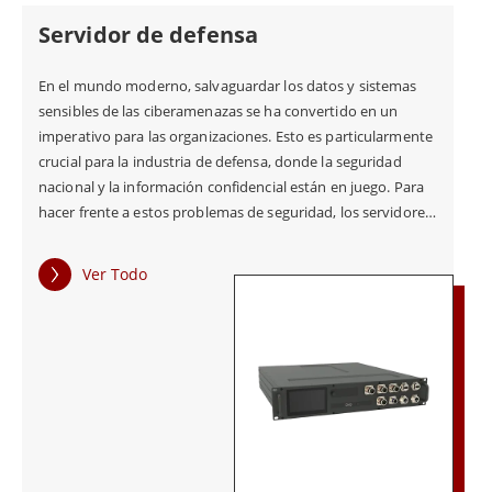
Servidor de defensa
En el mundo moderno, salvaguardar los datos y sistemas
sensibles de las ciberamenazas se ha convertido en un
imperativo para las organizaciones. Esto es particularmente
crucial para la industria de defensa, donde la seguridad
nacional y la información confidencial están en juego. Para
hacer frente a estos problemas de seguridad, los servidores
de defensa Winmate se han desarrollado como una
plataforma informática robusta que cumple los estrictos
Ver Todo
requisitos de la industria de defensa. Los servidores de
defensa Winmate son plataformas informáticas de alto
rendimiento diseñadas para satisfacer las necesidades y
retos exclusivos del sector de la defensa. Estos servidores
están equipados con funciones de seguridad avanzadas,
como cifrado, autenticación y control de acceso, que
garantizan una comunicación segura y protegen la
información confidencial. Los servidores también están
fabricados para funcionar en entornos difíciles, lo que los