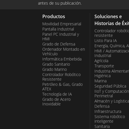
que asegura su resistencia a golpes y
antes de su publicación.
solución confiable y de alto rendimie
Uno de los beneficios más destacados
industrias como la manufactura, el t
Productos
Soluciones e
WIN VM es su versatilidad. Las panta
muchas otras.
Historias de Éxi
Movilidad Empresarial
montarse de diversas maneras, incl
Pantalla Industrial
Controlador robóti
VESA, RAM y soportes de pedestal, lo
Panel PC Industrial y
resistente
HMI
Listo Para IA
instalación en una amplia variedad de
Grado de Defensa
Energía, Química, 
Ordenador Montado en
Además, ofrecen múltiples opciones 
HMI / Automatizac
Vehículo
Industrial
como USB, RS232 y Ethernet, facilita
Informática Embebida
Agrícola
Grado Sanitario
integración con sistemas existentes. 
Transporte
Grado Marino
Industria Alimentar
están diseñadas para aplicaciones en
Controlador Robótico
Higiénica
Resistente
Marina
entornos militares e industriales. En 
Petróleo & Gas, Grado
Seguridad Pública
ATEX
transporte, son ideales para sistema
IIoT y Computación
Tecnología de IA
Perimetral
flotas, navegación y entretenimiento
Grado de Acero
Almacén y Logístic
Inoxidable
militares, son adecuadas para siste
Defensa
Infraestructura
control, reconocimiento y comunicac
Sistema robótico
inteligente
aplicaciones industriales, pueden util
Sanitaria