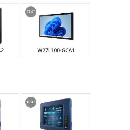
27.0"
A2
W27L100-GCA1
10.4"