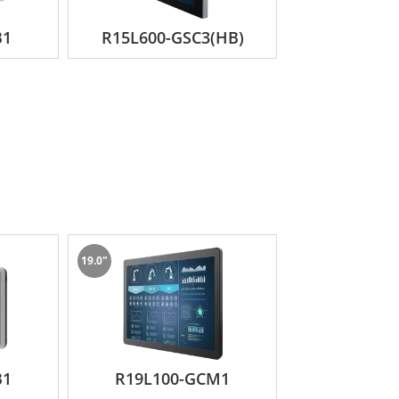
B1
R15L600-GSC3(HB)
19.0"
B1
R19L100-GCM1