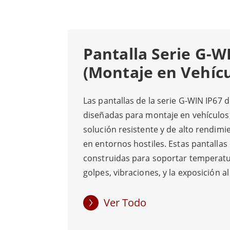
Las impresionantes características y el re
diversas aplicaciones industriales, como 
Pantalla Serie G-W
rendimiento sólido, durabilidad resistente 
(Montaje en Vehícu
Además de sus opciones de conectividad, 
Las pantallas de la serie G-WIN IP67 
entornos industriales hostiles. La panta
diseñadas para montaje en vehículos
internos de daños causados ​​por el polvo,
solución resistente y de alto rendim
riesgo de fallas mecánicas e ideal para u
en entornos hostiles. Estas pantallas
construidas para soportar temperat
Las pantallas de la serie G-WIN de Winmat
golpes, vibraciones, y la exposición al
siendo ideales para aplicaciones en v
conectividad, un diseño resistente y opcio
militares, maquinaria de construcció
Ver Todo
industriales, las pantallas de la serie G-
agrícolas. La confiabilidad es fundam