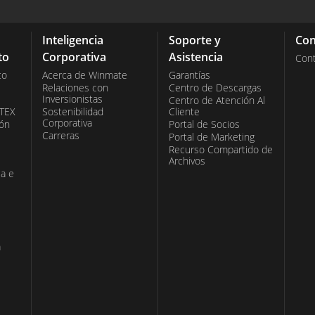
 vibraciones.
nto para
 de la serie G-
ransporte y
Inteligencia
Soporte y
Con
llas pueden
to
Corporativa
Asistencia
Con
uyendo opciones
co
Acerca de Winmate
Garantías
 que permite su
Relaciones con
Centro de Descargas
Inversionistas
Centro de Atención Al
 vehículos.
ATEX
Sostenibilidad
Cliente
de conectividad,
Corporativa
ión
Portal de Socios
Carreras
Portal de Marketing
ndo su
Recurso Compartido de
Estas pantallas
Archivos
ia e
 transporte,
el sector
s de gestión de
. En entornos
a
mas de mando y
ión. En
izarse para