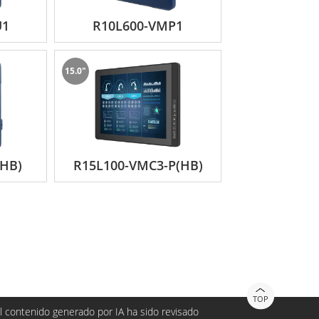
U1
R10L600-VMP1
15.0"
HB)
R15L100-VMC3-P(HB)
TOP
 contenido generado por IA ha sido revisado