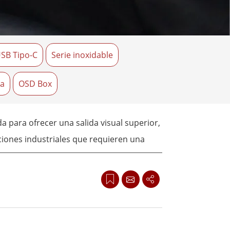
Ordenadores Embebidos Marinos
More
Grado de Acero Inoxidable
SB Tipo-C
Serie inoxidable
Panel PC de Acero Inoxidable
Pantalla de Acero Inoxidable
ra
OSD Box
 para ofrecer una salida visual superior,
aciones industriales que requieren una
. La pantalla ofrece puertos VGA, DVI y
a función de compatibilidad con OSD en