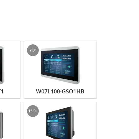
7.0"
T1
W07L100-GSO1HB
15.0"