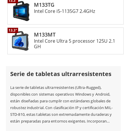
13.3"
imágenes y vídeos de componentes automotrices, la serie
M133TG
M133 es una herramienta esencial para mecánicos y
Intel Core i5-1135G7 2.4GHz
técnicos en diagnósticos y mantenimiento de vehículos. La
serie M133 de Winmate es un tablet robusto y versátil,
13.3"
diseñado para superar las exigencias de entornos
M133MT
industriales y empresariales. Con su durabilidad, amplia
Intel Core Ultra 5 processor 125U 2.1
pantalla y alto rendimiento, es una opción confiable para
GH
profesionales que requieren un dispositivo resistente y
eficiente para operar en condiciones difíciles.
Serie de tabletas ultrarresistentes
La serie de tabletas ultrarresistentes (Ultra-Rugged),
disponibles con sistemas operativos Windows y Android,
están diseñadas para cumplir con estándares globales de
robustez industrial. Con clasificación IP y certificación MIL-
STD-810, estas tabletas son extremadamente duraderas y
están preparadas para entornos exigentes. Incorporan
tecnologías avanzadas como pantallas táctiles PCAP,