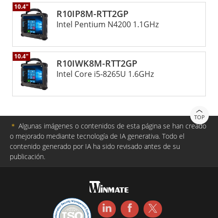
10.4"
R10IP8M-RTT2GP
Intel Pentium N4200 1.1GHz
10.4"
R10IWK8M-RTT2GP
Intel Core i5-8265U 1.6GHz
TOP
＊
Algunas imágenes o contenidos de esta página se han creado
o mejorado mediante tecnología de IA generativa. Todo el
contenido generado por IA ha sido revisado antes de su
publicación.