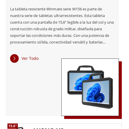
La tableta resistente Winmate serie M156 es parte de
nuestra serie de tabletas ultrarresistentes. Esta tableta
cuenta con una pantalla de 15,6” legible a la luz del sol y una
construcción robusta de grado militar, diseñada para
soportar las condiciones más duras. Con una potencia de
procesamiento sólida, conectividad versátil y baterías
duales intercambiables en caliente, la serie M156
proporciona un rendimiento perfecto para aplicaciones
Ver Todo
industriales y de campo. Sus funciones avanzadas y su
robusta confiabilidad la convierten en la herramienta
perfecta para los profesionales que trabajan en entornos
exigentes, particularmente en entornos de automatización
de fábricas y AIoT.
15.6"