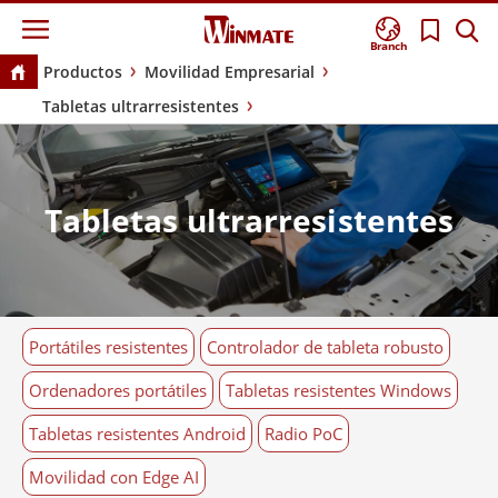
Branch
Productos
Movilidad Empresarial
Tabletas ultrarresistentes
Tabletas ultrarresistentes
Portátiles resistentes
Controlador de tableta robusto
Ordenadores portátiles
Tabletas resistentes Windows
Tabletas resistentes Android
Radio PoC
Movilidad con Edge AI