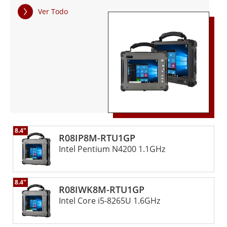
potentes procesadores y múltiples opciones de
Ver Todo
conectividad inalámbrica, garantizando un rendimiento
superior en el trabajo.
8.4"
R08IP8M-RTU1GP
Intel Pentium N4200 1.1GHz
8.4"
R08IWK8M-RTU1GP
Intel Core i5-8265U 1.6GHz