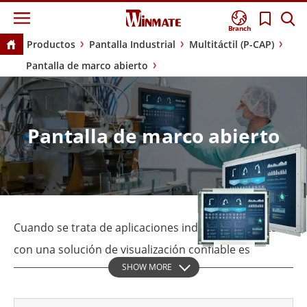
Branch
Productos
Pantalla Industrial
Multitáctil (P-CAP)
Pantalla de marco abierto
Pantalla de marco abierto
Cuando se trata de aplicaciones industriales, contar
con una solución de visualización confiable es
SHOW MORE
esencial. Ya sea para sistemas de fabricación,
automatización o control, la pantalla debe ser