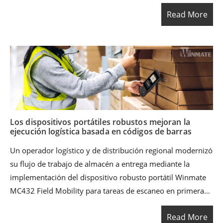
Shelf Label) en zonas clave de almacenamiento y picking.
Read More
Al integrar el MC432 con el sistema de gestión de
almacenes (WMS) existente a través de RF y middleware
para dispositivos portátiles, el cliente reemplazó los
procesos basados en papel y las instrucciones estáticas de
estantería por flujos de trabajo en tiempo real, basados en
escaneo y guiados visualmente. El resultado fue una mayor
visibilidad operativa, mejor trazabilidad y mayor precisión
en los envíos a lo largo del ciclo del almacén.
Los dispositivos portátiles robustos mejoran la
ejecución logística basada en códigos de barras
Un operador logístico y de distribución regional modernizó
su flujo de trabajo de almacén a entrega mediante la
implementación del dispositivo robusto portátil Winmate
MC432 Field Mobility para tareas de escaneo en primera
línea. Al reemplazar las transferencias en papel (recepción,
Read More
ubicación, preparación de pedidos, staging, carga y