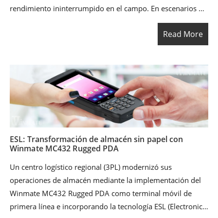
rendimiento ininterrumpido en el campo. En escenarios de
despliegue aerotransportado, los soldados deben operar
Read More
en entornos hostiles donde el equipo está expuesto al
impacto del aterrizaje, climas extremos, polvo, lluvia y luz
solar directa. Al mismo tiempo, el dispositivo debe ser lo
suficientemente portátil para reducir la carga y admitir
operaciones de movimiento rápido. Para satisfacer estas
demandas, el cliente adoptó la tableta táctica resistente
Winmate M900AD como una solución de defensa centrada
en la movilidad.
ESL: Transformación de almacén sin papel con
Winmate MC432 Rugged PDA
Un centro logístico regional (3PL) modernizó sus
operaciones de almacén mediante la implementación del
Winmate MC432 Rugged PDA como terminal móvil de
primera línea e incorporando la tecnología ESL (Electronic