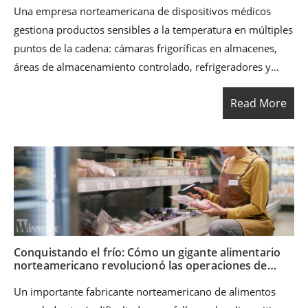
Una empresa norteamericana de dispositivos médicos
gestiona productos sensibles a la temperatura en múltiples
puntos de la cadena: cámaras frigoríficas en almacenes,
áreas de almacenamiento controlado, refrigeradores y
cajas refrigeradas durante el transporte. A medida que
Read More
aumentó el volumen de distribución y se volvieron más
estrictos los requisitos de cumplimiento normativo, la
empresa necesitaba una forma más confiable de
supervisar continuamente la temperatura, responder más
rápido a las desviaciones y mantener una trazabilidad
completa y lista para auditorías desde el despacho hasta la
entrega.
Conquistando el frío: Cómo un gigante alimentario
norteamericano revolucionó las operaciones de
congelación con el TC605
Un importante fabricante norteamericano de alimentos