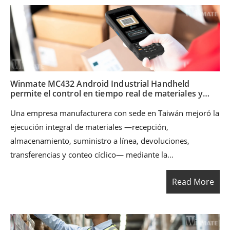
una plataforma backend RFID/WMS y sistemas
empresariales, los técnicos pueden validar activos,
actualizar el estado y cerrar tareas en el punto de trabajo,
reduciendo el papeleo manual y mejorando la trazabilidad.
Winmate MC432 Android Industrial Handheld
permite el control en tiempo real de materiales y
almacenes
Una empresa manufacturera con sede en Taiwán mejoró la
ejecución integral de materiales —recepción,
almacenamiento, suministro a línea, devoluciones,
transferencias y conteo cíclico— mediante la
implementación del Winmate MC432 terminal portátil
Read More
industrial Android como dispositivo principal en el punto
de operación. Al conectar los flujos de trabajo de escaneo
móvil con los sistemas existentes ERP/WMS/MES (o
equivalentes), el equipo redujo la entrada manual de datos,