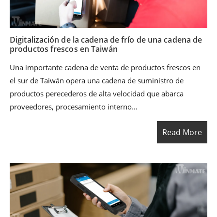
Digitalización de la cadena de frío de una cadena de
productos frescos en Taiwán
Una importante cadena de venta de productos frescos en
el sur de Taiwán opera una cadena de suministro de
productos perecederos de alta velocidad que abarca
proveedores, procesamiento interno
(corte/empaque/etiquetado), centros de distribución
Read More
regionales (DC) y reposición diaria en las tiendas. Con
zonas de temperatura ambiente, refrigerada y congelada
funcionando en paralelo, el negocio depende de una
ejecución rápida y precisa en cada punto de transferencia,
especialmente para la trazabilidad de lotes, control de
caducidad y recepción en tienda.