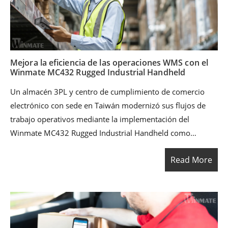
fortaleció la trazabilidad y mejoró la precisión del
inventario en almacenes y líneas de producción.
Mejora la eficiencia de las operaciones WMS con el
Winmate MC432 Rugged Industrial Handheld
Un almacén 3PL y centro de cumplimiento de comercio
electrónico con sede en Taiwán modernizó sus flujos de
trabajo operativos mediante la implementación del
Winmate MC432 Rugged Industrial Handheld como
dispositivo móvil principal para tareas basadas en códigos
Read More
de barras. Integrado con un WMS (Sistema de Gestión de
Almacenes) existente y conectado a sistemas ERP / de
clientes, la operación logró una ejecución más rápida,
menos errores de picking y visibilidad de inventario en
tiempo real, sin depender de procesos en papel.