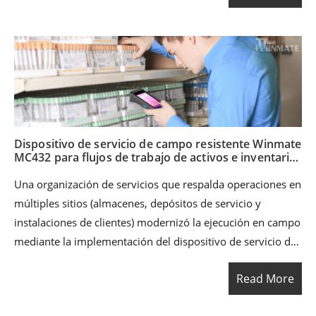
confirmación de envío) por procesos basados en validación
por escaneo, la empresa mejoró la precisión de los datos,
redujo los envíos incorrectos y obtuvo visibilidad operativa
en tiempo real.
Dispositivo de servicio de campo resistente Winmate
MC432 para flujos de trabajo de activos e inventario
habilitados con RFID
Una organización de servicios que respalda operaciones en
múltiples sitios (almacenes, depósitos de servicio y
instalaciones de clientes) modernizó la ejecución en campo
mediante la implementación del dispositivo de servicio de
campo resistente Winmate MC432 como el principal
Read More
equipo portátil para órdenes de trabajo, identificación de
activos y captura de datos en tiempo real. Integrado con