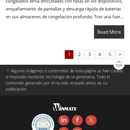
congelados tenía dificultades con fallas en los dispositivos,
empañamiento de pantallas y descarga rápida de baterías
en sus almacenes de congelación profunda. Tras una fuerte
recomendación de RuggedPC Review, implementaron la
Read More
Computadora portátil robusta TC605 junto con un
completo ecosistema de accesorios. El resultado fue un
aumento del 25 % en la eficiencia de picking y un flujo de
1
2
3
4
5
>
trabajo completamente optimizado.
TOP
＊
Algunas imágenes o contenidos de esta página se han creado
o mejorado mediante tecnología de IA generativa. Todo el
contenido generado por IA ha sido revisado antes de su
publicación.