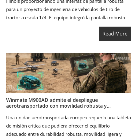
Illinois proporcionando una interfaz de pantalla robusta
para un proyecto de ingeniería de vehículos de tiro de
tractor a escala 1/4. El equipo integró la pantalla robusta
R12IB3S-GSM2 en su sistema de control GUI para mejorar
Read More
el monitoreo del vehículo, la interacción del operador y la
presentación profesional del sistema durante las pruebas y
la competencia. Con confiabilidad robusta, pantalla táctil
capacitiva proyectada, diseño frontal IP65 y conectores
M12 impermeables, la pantalla ayudó al equipo a
demostrar un sistema de ingeniería completo que
combinaba diseño mecánico, electrónica, controles,
software y usabilidad en el mundo real.
Winmate M900AD admite el despliegue
aerotransportado con movilidad robusta y
confiabilidad de misión
Una unidad aerotransportada europea requería una tableta
de misión crítica que pudiera ofrecer el equilibrio
adecuado entre durabilidad robusta, movilidad ligera y