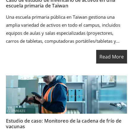
Caso de estudio de inventario de activos en una
escuela primaria de Taiwan
Una escuela primaria pública en Taiwan gestiona una
amplia variedad de activos en todo el campus, incluidos
equipos de aulas y salas especializadas (proyectores,
carros de tabletas, computadoras portátiles/tabletas y
sistemas de audio), equipos de oficinas administrativas,
Read More
dispositivos de biblioteca, equipamiento deportivo, así
como infraestructura de salas de TI y redes. Anteriormente,
las auditorías de inventario dependían principalmente de
registros manuales y listas de verificación en papel. Esto
provocaba ciclos de inventario largos, un ingreso de datos
posterior al sistema que consumía mucho tiempo y
omisiones o errores frecuentes debido al movimiento de
equipos entre edificios y pisos.
Estudio de caso: Monitoreo de la cadena de frío de
vacunas