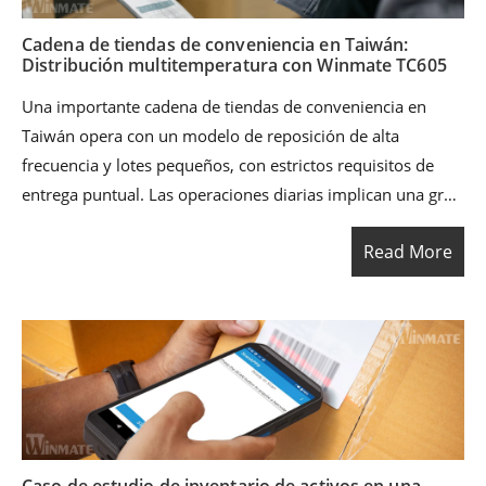
Cadena de tiendas de conveniencia en Taiwán:
Distribución multitemperatura con Winmate TC605
Una importante cadena de tiendas de conveniencia en
Taiwán opera con un modelo de reposición de alta
frecuencia y lotes pequeños, con estrictos requisitos de
entrega puntual. Las operaciones diarias implican una gran
cantidad de SKU y múltiples olas de distribución,
Read More
abarcando categorías de ambiente, alimentos frescos,
refrigerados y congelados. Los centros de distribución
deben garantizar un alto rendimiento mientras aseguran el
control de caducidad/lotes, la trazabilidad de extremo a
extremo y la responsabilidad en la entrega a tienda,
minimizando faltantes, errores de picking y pérdidas.