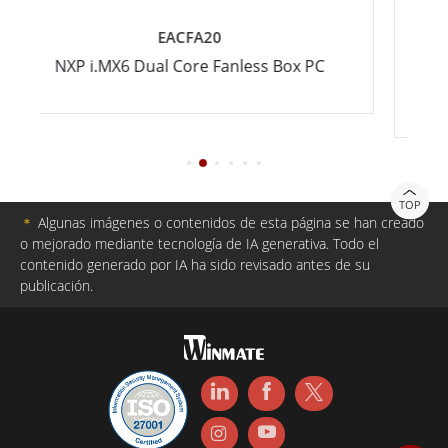
EACFA20
NXP i.MX6 Dual Core Fanless Box PC
Computa
TOP
＊
Algunas imágenes o contenidos de esta página se han creado
o mejorado mediante tecnología de IA generativa. Todo el
contenido generado por IA ha sido revisado antes de su
publicación.