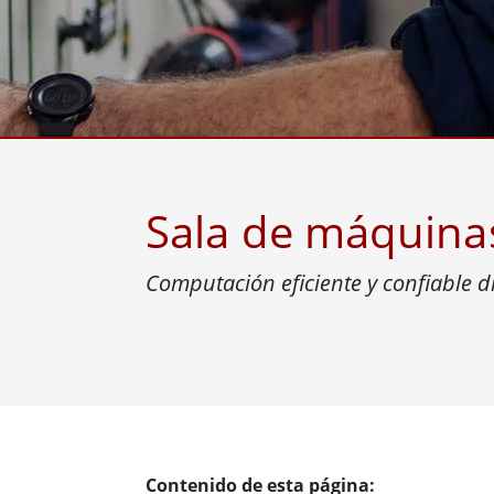
Radio
Ordenador montado en vehículo con
Android
Tableta montada en vehículo
Controlador Robótico
Petr
Resistente
Tablet
Movilidad con Edge AI
Termin
certif
Controlador robótico
Panel 
Sala de máquina
Computación eficiente y confiable d
Contenido de esta página: