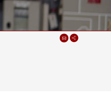
Ordenadores Embebidos Marinos
More
Grado de Acero Inoxidable
Panel PC de Acero Inoxidable
Pantalla de Acero Inoxidable