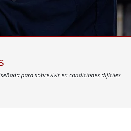
 Gateway
Pantallas Médicas
More
óleo & Gas, Grado ATEX
Tecnología de IA
a resistente de grado ATEX
Movilidad con Edge AI
al portátil resistente con
Panel PC Edge AI
icación ATEX
Box PCs con Edge AI
PC de grado ATEX
s
More
iseñada para sobrevivir en condiciones difíciles