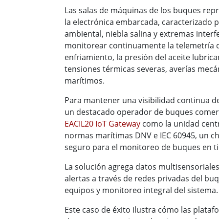
Las salas de máquinas de los buques rep
la electrónica embarcada, caracterizado p
ambiental, niebla salina y extremas inter
monitorear continuamente la telemetría cr
enfriamiento, la presión del aceite lubric
tensiones térmicas severas, averías mecán
marítimos.
Para mantener una visibilidad continua d
un destacado operador de buques comer
EACIL20 IoT Gateway
como la unidad cent
normas marítimas DNV e IEC 60945, un cha
seguro para el monitoreo de buques en t
La solución agrega datos multisensoriales
alertas a través de redes privadas del bu
equipos y monitoreo integral del sistema.
Este caso de éxito ilustra cómo las plat