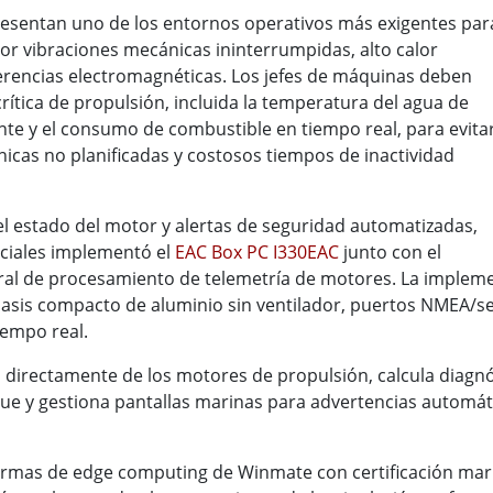
resentan uno de los entornos operativos más exigentes par
or vibraciones mecánicas ininterrumpidas, alto calor
ferencias electromagnéticas. Los jefes de máquinas deben
ítica de propulsión, incluida la temperatura del agua de
ante y el consumo de combustible en tiempo real, para evita
icas no planificadas y costosos tiempos de inactividad
el estado del motor y alertas de seguridad automatizadas,
ciales implementó el
EAC Box PC I330EAC
junto con el
ral de procesamiento de telemetría de motores. La implem
sis compacto de aluminio sin ventilador, puertos NMEA/ser
iempo real.
 directamente de los motores de propulsión, calcula diagnó
que y gestiona pantallas marinas para advertencias automát
aformas de edge computing de Winmate con certificación mari