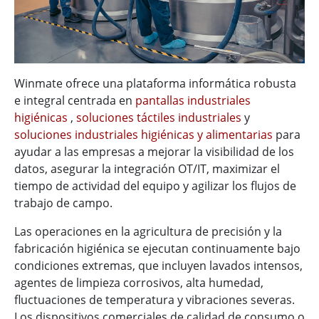
Winmate ofrece una plataforma informática robusta
e integral centrada en
pantallas industriales
higiénicas
,
soluciones táctiles industriales
y
soluciones industriales higiénicas y alimentarias
para
ayudar a las empresas a mejorar la visibilidad de los
datos, asegurar la integración OT/IT, maximizar el
tiempo de actividad del equipo y agilizar los flujos de
trabajo de campo.
Las operaciones en la agricultura de precisión y la
fabricación higiénica se ejecutan continuamente bajo
condiciones extremas, que incluyen lavados intensos,
agentes de limpieza corrosivos, alta humedad,
fluctuaciones de temperatura y vibraciones severas.
Los dispositivos comerciales de calidad de consumo o