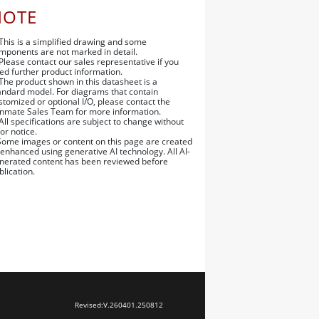
NOTE
 This is a simplified drawing and some
mponents are not marked in detail.
 Please contact our sales representative if you
ed further product information.
 The product shown in this datasheet is a
andard model. For diagrams that contain
stomized or optional I/O, please contact the
nmate Sales Team for more information.
 All specifications are subject to change without
ior notice.
Some images or content on this page are created
 enhanced using generative AI technology. All AI-
nerated content has been reviewed before
blication.
Revised:
V.260401.250812