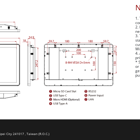
1.
co
2.
ne
3.
st
cu
Wi
4.
pr
* 
or
ge
pu
ipei City 241017 , Taiwan (R.O.C.)