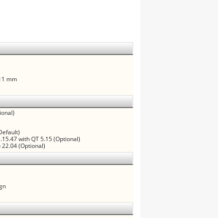
.11 mm
ional)
4
Default)
5.15.47 with QT 5.15 (Optional)
 22.04 (Optional)
ign