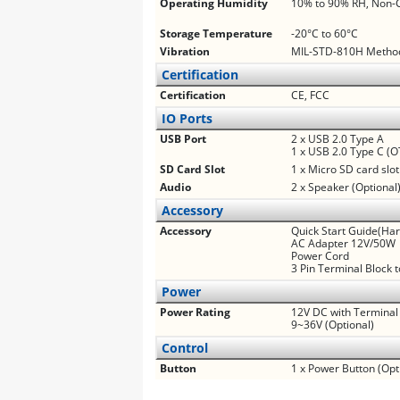
Operating Humidity
10% to 90% RH, Non-
Storage Temperature
-20°C to 60°C
Vibration
MIL-STD-810H Method
Certification
Certification
CE, FCC
IO Ports
USB Port
2 x USB 2.0 Type A
1 x USB 2.0 Type C (
SD Card Slot
1 x Micro SD card slot
Audio
2 x Speaker (Optional
Accessory
Accessory
Quick Start Guide(Ha
AC Adapter 12V/50W
Power Cord
3 Pin Terminal Block 
Power
Power Rating
12V DC with Terminal 
9~36V (Optional)
Control
Button
1 x Power Button (Opt