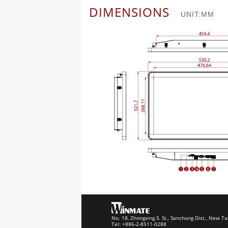
DIMENSIONS
UNIT:MM
No. 18, Zhongxing S. St., Sanchong Dist., New Ta
Tel: +886-2-8511-0288