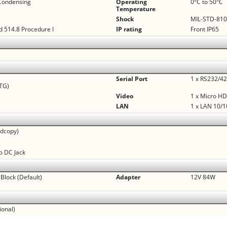
Condensing
Operating
0°C to 50°C
Temperature
Shock
MIL-STD-810
 514.8 Procedure I
IP rating
Front IP65
Serial Port
1 x RS232/42
OTG)
Video
1 x Micro HD
)
LAN
1 x LAN 10/
rdcopy)
to DC Jack
Block (Default)
Adapter
12V 84W
ional)