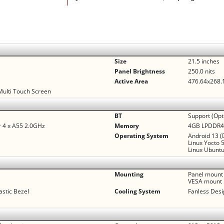
Size
21.5 inches
Panel Brightness
250.0 nits
Active Area
476.64x268
Multi Touch Screen
BT
Support (Opt
 4 x A55 2.0GHz
Memory
4GB LPDDR
Operating System
Android 13 (
Linux Yocto 
Linux Ubuntu
Mounting
Panel mount
VESA mount
astic Bezel
Cooling System
Fanless Des