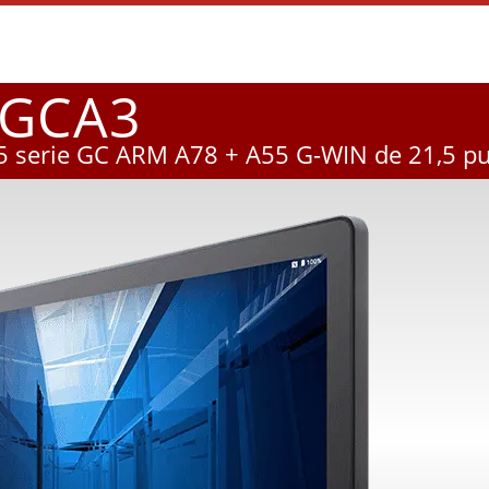
GCA3
65 serie GC ARM A78 + A55 G-WIN de 21,5 p