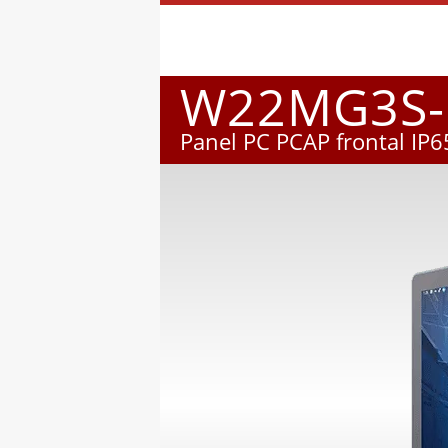
W22MG3S-
Panel PC PCAP frontal IP