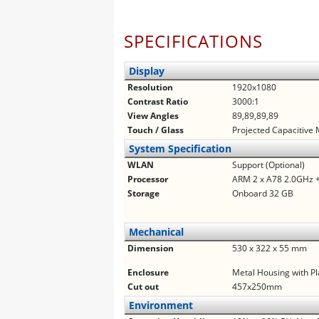
SPECIFICATIONS
Display
Resolution
1920x1080
Contrast Ratio
3000:1
View Angles
89,89,89,89
Touch / Glass
Projected Capacitive 
System Specification
WLAN
Support (Optional)
Processor
ARM 2 x A78 2.0GHz +
Storage
Onboard 32 GB
Mechanical
Dimension
530 x 322 x 55 mm
Enclosure
Metal Housing with Pl
Cut out
457x250mm
Environment