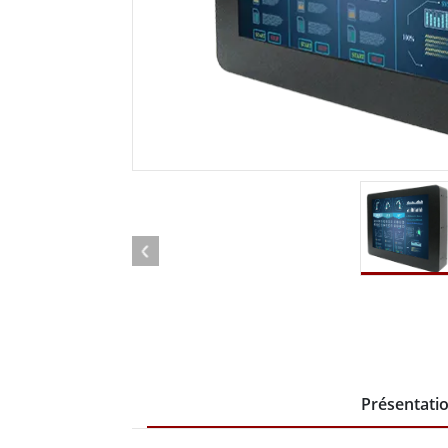
Tablettes pour ordinateurs embarqués
Passer
Contrôleur robotique
Pétr
robuste
Tablet
Mobilité Edge AI
Termin
ATEX
Contrôleur de robot
Pannea
Présentati