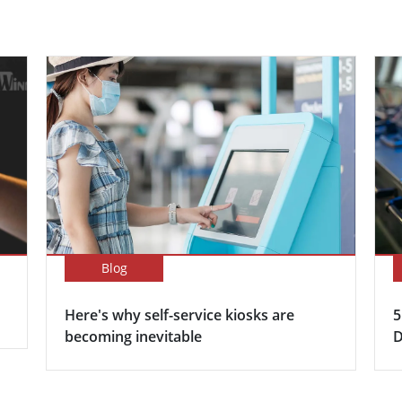
Blog
Here's why self-service kiosks are
5
becoming inevitable
D