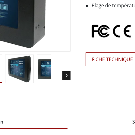
elle radio
Écran pour la santé
Plage de températ
More
ole et gaz, classe ATEX
Ordinateur IA
te durcie certifié ATEX
Mobilité Edge AI
aux portables robustes certifiés
Panneau PC Edge AI
Ordinateurs Edge AI
u PC certifiés ATEX
More
FICHE TECHNIQUE
on
S