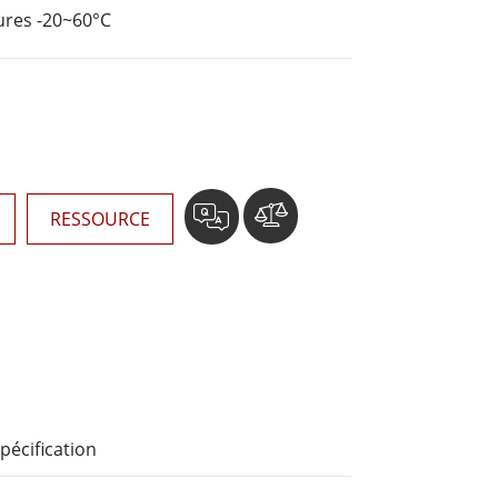
Ordinateurs embarqués marine
ures -20~60°C
More
Acier inoxydable
Panneau PC en acier inoxydable
Afficheur en acier inoxydable
RESSOURCE
pécification