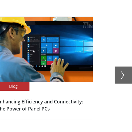
Blog
Newsletter
nhancing Efficiency and Connectivity:
Boosting Fa
he Power of Panel PCs
Efficiency w