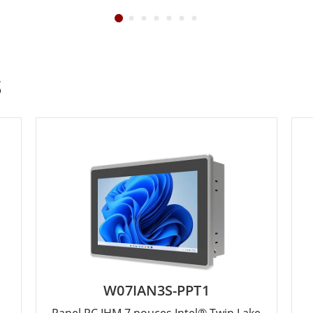
S
W07IAN3S-PPT1
Panel PC IHM 7 pouces Intel® Twin Lake