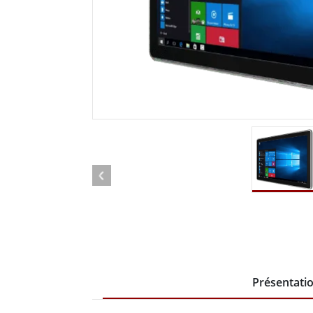
Tablettes pour ordinateurs embarqués
Passer
Contrôleur robotique
Pétr
robuste
Tablet
Mobilité Edge AI
Termin
ATEX
Contrôleur de robot
Pannea
Présentati