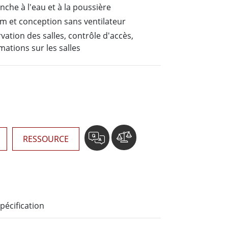
Ordinateurs embarqués marine
nche à l'eau et à la poussière
More
um et conception sans ventilateur
Acier inoxydable
vation des salles, contrôle d'accès,
mations sur les salles
Panneau PC en acier inoxydable
Afficheur en acier inoxydable
RESSOURCE
pécification