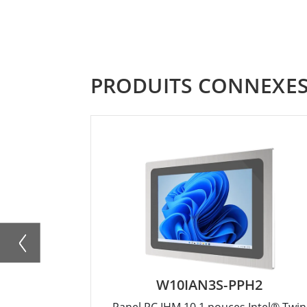
PRODUITS CONNEXE
W10IAN3S-PPH2
Panel PC IHM 10.1 pouces Intel® Twin