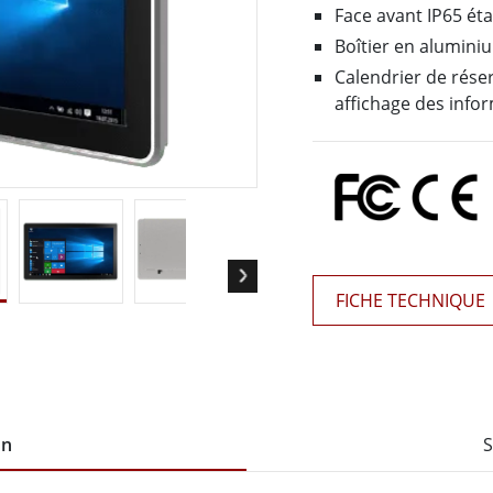
elle radio
Écran pour la santé
Face avant IP65 éta
More
Boîtier en alumini
ole et gaz, classe ATEX
Ordinateur IA
Calendrier de réser
affichage des infor
te durcie certifié ATEX
Mobilité Edge AI
aux portables robustes certifiés
Panneau PC Edge AI
Ordinateurs Edge AI
u PC certifiés ATEX
More
FICHE TECHNIQUE
on
S