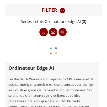
suffisent pas. Ils sont particulièrement utiles dans les
FILTER
environnements industriels, où la durabilité, les
performances et l'efficacité de l'espace sont cruciales.
Series in this Ordinateurs Edge AI
(2)
L'ajout de GPU ou de puces d'intelligence artificielle
aux Box PC améliore leurs capacités. Ils sont donc
indispensables pour traiter des tâches complexes
nécessitant une grande puissance de calcul.
L'ajout de GPU de NVIDIA et d'Intel aux Box PC
Ordinateur Edge AI
amplifie considérablement leurs performances. Ces
GPU avancés, comme les NVIDIA T1000 et A2000,
Les Box PC de Winmate sont équipés de GPU avancés et de
puces d'intelligence artificielle. Ils sont conçus pour changer
aident les Box PC à gérer des tâches informatiques
les industries grâce à leurs caractéristiques modernes. Ces
difficiles. Ils peuvent gérer l'analyse de données en
solutions d'Ordinateur Edge AI utilisent de solides
temps réel, le traitement de l'intelligence artificielle et
processeurs Intel ainsi que des GPU NVIDIA haute
performance et des puces d'IA Hailo. Cette combinaison