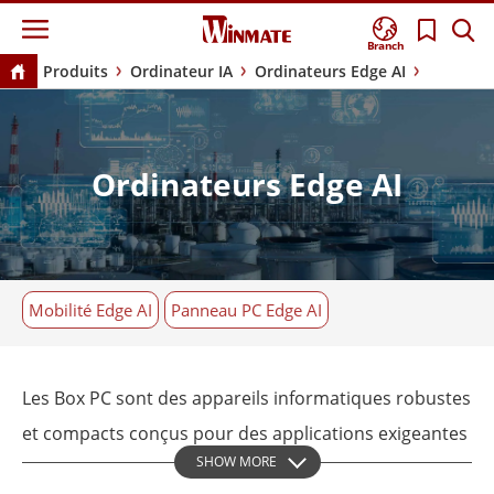
Branch
Produits
Ordinateur IA
Ordinateurs Edge AI
Ordinateurs Edge AI
Mobilité Edge AI
Panneau PC Edge AI
Les Box PC sont des appareils informatiques robustes
et compacts conçus pour des applications exigeantes
SHOW MORE
où les ordinateurs de bureau traditionnels ne