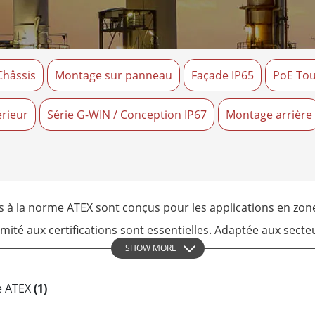
elle radio
Écran pour la santé
More
ole et gaz, classe ATEX
Ordinateur IA
te durcie certifié ATEX
Mobilité Edge AI
Châssis
Montage sur panneau
Façade IP65
PoE To
aux portables robustes certifiés
Panneau PC Edge AI
Ordinateurs Edge AI
u PC certifiés ATEX
érieur
Série G-WIN / Conception IP67
Montage arrière
More
 la norme ATEX sont conçus pour les applications en zones à 
mité aux certifications sont essentielles. Adaptée aux secteu
SHOW MORE
ue, de l'énergie et à d'autres environnements classés, cet
s, de l'état des équipements et des informations de contrô
de ATEX
(1)