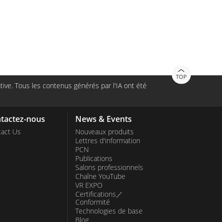
TOP
ive. Tous les contenus générés par l'IA ont été
tactez-nous
News & Events
act Us
Nouveaux produits
Lettres d'information
PCN
Publications
Salons professionnels
Chaîne YouTube
VR EXPO
Certifications／
Conformité
Technologies de base
Blog