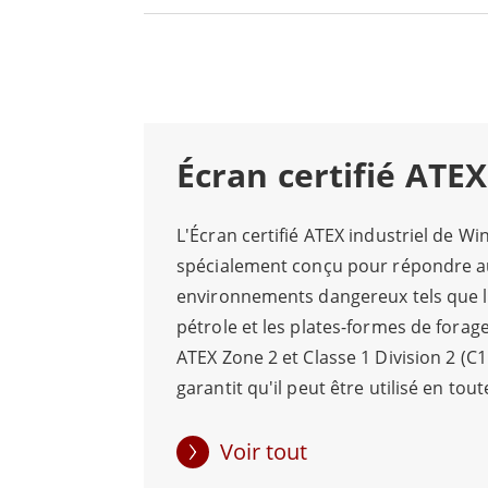
En fonction du modèle sélectionné et de 
charge des déploiements tels que la zone A
sans ventilateur, les options d'écran tac
humides, poussiéreux, sujets aux vibratio
Écran certifié ATEX
Cette série peut s’interfacer avec des sys
distance. Les équipes de projet doivent véri
L'Écran certifié ATEX industriel de W
déploiement.
spécialement conçu pour répondre a
environnements dangereux tels que le
pétrole et les plates-formes de forage. 
ATEX Zone 2 et Classe 1 Division 2 (C1
garantit qu'il peut être utilisé en tou
des atmosphères potentiellement exp
des environnements de travail aussi dif
Voir tout
essentiel que les appareils répondent