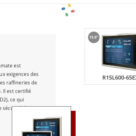
la configuration certifiée, les solutions Winmate conformes
TEX 2 et la classe I, division 2. Les boîtiers étanches, les 
tile et les supports de montage flexibles permettent une in
ns et exigeants.
15.0"
tèmes SCADA, des plateformes API, des ordinateurs industrie
fier la certification, les interfaces, les limites environneme
inmate est
ux exigences des
R15L600-65E
s raffineries de
Il est certifié
D2), ce qui
te sécurité dans
losives. Dans
ficiles, il est
 à trois