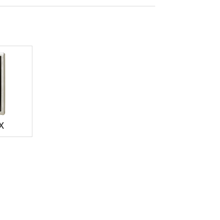
 à la norme ATEX peuvent prendre en
connecteurs industriels, le fonctionnement
tégration dans des environnements
ls et des solutions de surveillance à
ntales et les exigences locales avant le
X