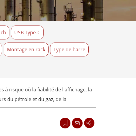
Ordinateurs embarqués marine
More
Acier inoxydable
Panneau PC en acier inoxydable
uch
USB Type-C
Afficheur en acier inoxydable
Montage en rack
Type de barre
risque où la fiabilité de l'affichage, la
rs du pétrole et du gaz, de la
te gamme permet la surveillance en temps
le.