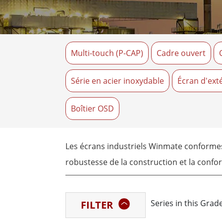
Tablettes pour ordinateurs embarqués
Passer
Contrôleur robotique
Pétr
robuste
Tablet
Multi-touch (P-CAP)
Cadre ouvert
Mobilité Edge AI
Termin
ATEX
Contrôleur de robot
Pannea
Série en acier inoxydable
Écran d'ext
Boîtier OSD
Les écrans industriels Winmate conformes à
robustesse de la construction et la confor
pétrochimie, de la transformation chimiq
réel des données de processus, des alarme
Series in this Gra
FILTER