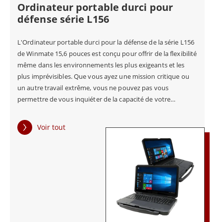
Ordinateur portable durci pour
et de défense. Conforme à la norme MIL-STD-461G, cet
défense série L156
ordinateur robuste est fiable. Il est doté d'une technologie
antireflet et d'un système de double batterie. Le design à
rabat ajoute à la polyvalence. Il s'agit donc d'un excellent
L'Ordinateur portable durci pour la défense de la série L156
choix pour tous ceux qui recherchent la qualité dans leurs
de Winmate 15,6 pouces est conçu pour offrir de la flexibilité
ordinateurs robustes.
même dans les environnements les plus exigeants et les
plus imprévisibles. Que vous ayez une mission critique ou
un autre travail extrême, vous ne pouvez pas vous
permettre de vous inquiéter de la capacité de votre
technologie à soutenir votre travail. Que vous travailliez en
tant que secouriste, dans des usines ou sur le terrain, votre
Voir tout
technologie est susceptible d'être exposée à des éléments
et des conditions tels que des vibrations, des niveaux élevés
de nuages de poussière et d'humidité, ou des
environnements qui détruiraient un ordinateur portable de
bureau classique. La norme MIL-STD-461G définit les
exigences en matière de compatibilité électromagnétique
auxquelles les équipements, y compris les appareils
électroniques tels que les ordinateurs portables, doivent