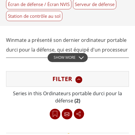
Écran de défense / Écran NVIS
Serveur de défense
Station de contrôle au sol
Winmate a présenté son dernier ordinateur portable
durci pour la défense, qui est équipé d'un processeur
SHOW MORE
Intel® Core™ Tiger Lake et du système d'exploitation
Windows 10 IoT Enterprise. Cet ordinateur portable
FILTER
étanche est conçu pour prendre en charge des
options de connectivité sans fil complètes telles que
Series in this Ordinateurs portable durci pour la
Wi-Fi, BT, GPS/ GLONASS et 4G LTE (en option) afin de
défense
(2)
permettre aux travailleurs de rester connectés même
dans les endroits les plus reculés. L'Ordinateur
portable durci pour défense est également doté d'un