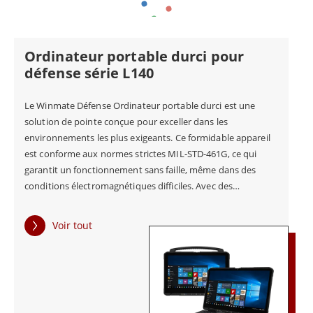
panneau populaire lisible en plein jour avec une
résolution de 1920 x 1080 et un collage optique direct,
un traitement antireflet et un écran tactile capacitif
Ordinateur portable durci pour
projectif convivial. L'ordinateur portable étanche
défense série L140
Winmate L140 offre une nouvelle génération de
Le Winmate Défense Ordinateur portable durci est une
portabilité compacte et légère dans un facteur de
solution de pointe conçue pour exceller dans les
forme robuste.
environnements les plus exigeants. Ce formidable appareil
est conforme aux normes strictes MIL-STD-461G, ce qui
garantit un fonctionnement sans faille, même dans des
conditions électromagnétiques difficiles. Avec des
certifications telles que CE101, CE102, RE101, RE102 et
CS118, vous pouvez être sûr que cet ordinateur portable
Voir tout
robuste ne faiblira pas quand il le faut. Mais ce n'est pas
tout. Le Winmate Défense ordinateur portable durci est
doté d'une technologie antireflet. Cette caractéristique
garantit que vous pouvez lire l'écran en plein soleil. Il est
parfait pour les missions en extérieur où une bonne