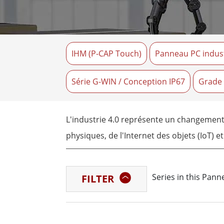
Tablettes pour ordinateurs embarqués
Passer
Contrôleur robotique
Pétr
robuste
Tablet
IHM (P-CAP Touch)
Panneau PC indust
Mobilité Edge AI
Termin
ATEX
Contrôleur de robot
Pannea
Série G-WIN / Conception IP67
Grade
L'industrie 4.0 représente un changement 
physiques, de l'Internet des objets (IoT) e
l'industrie 4.0, en servant d'interface ent
Series in this Pan
FILTER
Winmate propose une gamme diversifiée de
débloquent des capacités informatiques inég
grande vitesse.