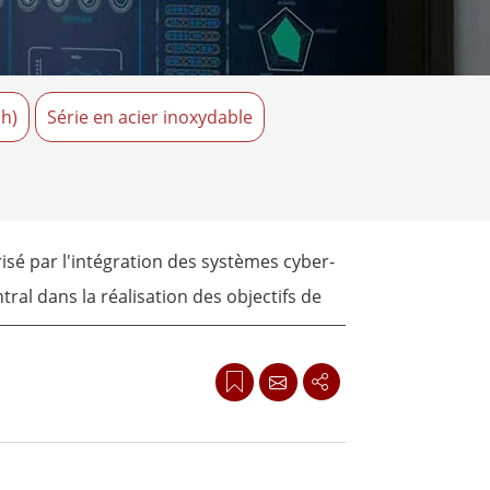
Ordinateurs embarqués marine
More
Acier inoxydable
Panneau PC en acier inoxydable
ch)
Série en acier inoxydable
Afficheur en acier inoxydable
isé par l'intégration des systèmes cyber-
tral dans la réalisation des objectifs de
et les environnements industriels.
 Panel PC allant de 19 à 32 pouces,
analyse de l'IA et la visualisation à