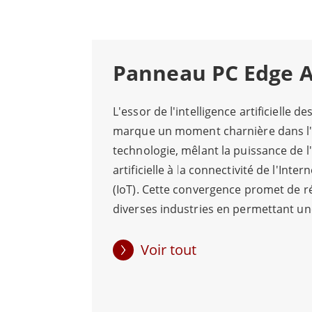
Au-delà de l'usine, les Panel PC Winmate 
de la santé, améliorant l'efficacité opérati
Panneau PC Edge A
d'approvisionnement ou de gérer les dossie
L'essor de l'intelligence artificielle de
En conclusion, les Panel PC équipés de GP
marque un moment charnière dans l'é
l'efficacité, la productivité et l'innovat
technologie, mêlant la puissance de l'
appareils continueront à façonner l'avenir
artificielle à la connectivité de l'Inter
(IoT). Cette convergence promet de r
diverses industries en permettant un
décision et une automatisation intell
sur les données. Winmate est à l'avan
Voir tout
révolution technologique et propose 
gamme de PC à écran tactile intégran
processeurs graphiques NVIDIA. Ces