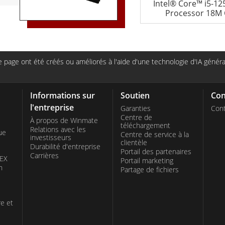
Intel® Core™ i5-1
ile de 19 à 32
Processor 18M 
ns précédent.
 des données en
 une visualisation
page ont été créés ou améliorés à l'aide d'une technologie d'IA générat
rspectives en
 d'analyse. Avec
A, Winmate
Informations sur
Soutien
Con
l'entreprise
ries, telles que
Garanties
Cont
Centre de
À propos de Winmate
ique et de la
téléchargement
Relations avec les
ue
Centre de service à la
istique de la
investisseurs
clientèle
Durabilité d'entreprise
liorer les soins
Portail des partenaires
Carrières
TEX
Portail marketing
onalisée des
n
Partage de fichiers
nmate servent de
avail critiques,
re et
lle et les
sumé, les Panel