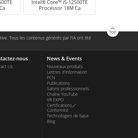
2500TE
Intel® Core™ i5-12500TE
Ca
Processor 18M Ca
TOP
ive. Tous les contenus générés par l'IA ont été
tactez-nous
News & Events
act Us
Nouveaux produits
Lettres d'information
PCN
Publications
Salons professionnels
Chaîne YouTube
VR EXPO
Certifications／
Conformité
Technologies de base
Blog