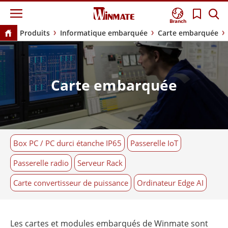
Branch
Produits
Informatique embarquée
Carte embarquée
Carte embarquée
Box PC / PC durci étanche IP65
Passerelle IoT
Passerelle radio
Serveur Rack
Carte convertisseur de puissance
Ordinateur Edge AI
Les cartes et modules embarqués de Winmate sont