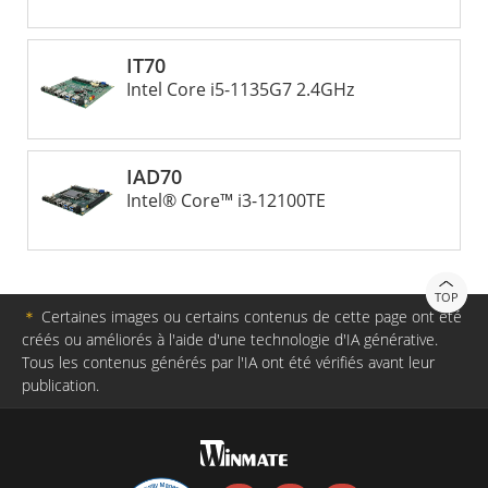
fonctionnement fiable dans des environnements industriels
exigeants, réduisant ainsi les temps d'arrêt et les coûts de
maintenance. La carte embarquée Mini-ITX de Winmate est
IT70
un excellent choix pour tous ceux qui recherchent une
Intel Core i5-1135G7 2.4GHz
solution informatique puissante et fiable pour diverses
applications industrielles. Grâce à sa taille compacte, à ses
nombreuses fonctionnalités et à sa conception robuste, elle
IAD70
peut contribuer à améliorer la productivité et l'efficacité
Intel® Core™ i3-12100TE
tout en réduisant les temps d'arrêt et les coûts de
maintenance.
TOP
＊
Certaines images ou certains contenus de cette page ont été
créés ou améliorés à l'aide d'une technologie d'IA générative.
Tous les contenus générés par l'IA ont été vérifiés avant leur
publication.