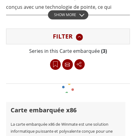
conçus avec une technologie de pointe, ce qui
SHOW MORE
garantit que leurs produits offrent des performances
et une fiabilité inégalées. Ces cartes et modules sont
FILTER
équipés des derniers processeurs des fournisseurs
leaders de l'industrie, tels qu'Intel et AMD, offrant de
Series in this Carte embarquée
(3)
puissantes capacités informatiques. Leurs solutions
COM Express offrent une évolutivité, une connectivité
à grande vitesse et une faible consommation
d'énergie, ce qui les rend parfaites pour diverses
applications embarquées.
Carte embarquée x86
La carte embarquée x86 de Winmate est une solution
informatique puissante et polyvalente conçue pour une