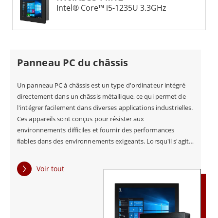
Intel® Core™ i5-1235U 3.3GHz
Panneau PC du châssis
Un panneau PC à châssis est un type d'ordinateur intégré
directement dans un châssis métallique, ce qui permet de
l'intégrer facilement dans diverses applications industrielles.
Ces appareils sont conçus pour résister aux
environnements difficiles et fournir des performances
fiables dans des environnements exigeants. Lorsqu'il s'agit
d'informatique industrielle, la fiabilité et la durabilité sont
des facteurs clés à prendre en compte. Les PC à châssis sont
Voir tout
spécialement conçus pour offrir des performances durables
dans des environnements difficiles, ce qui en fait une
solution idéale pour des secteurs tels que la fabrication, le
transport et l'automatisation. L'un des principaux