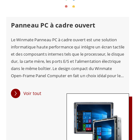
Que ce soit dans les usines intelligentes, les secteurs
du transport et de la vente au détail, ou dans le cadre
de systèmes de surveillance et de contrôle, les panels
Panneau PC à cadre ouvert
PC de Winmate peuvent fournir des solutions fiables
Le Winmate Panneau PC à cadre ouvert est une solution
et durables. Nos ordinateurs industriels à écran
informatique haute performance qui intègre un écran tactile
tactile sont conçus pour résister aux chocs, à
et des composants internes tels que le processeur, le disque
l'humidité, à l'eau et à la poussière, ce qui les rend
dur, la carte mère, les ports E/S et l'alimentation électrique
dans le même boîtier. Le design compact du Winmate
idéaux pour une utilisation dans des environnements
Open-Frame Panel Computer en fait un choix idéal pour les
exigeants.
environnements industriels où l'espace est compté. Il est
conçu pour résister aux conditions industrielles difficiles,
Voir tout
notamment aux fluctuations de température, à la chaleur
Les panels PC de Winmate sont disponibles en
ou au froid extrêmes, à l'eau et à l'humidité, à la poussière, à
différentes tailles d'écran et offrent une gamme
la graisse, aux chocs et aux vibrations.
d'options pour la puissance de traitement et
l'efficacité énergétique. Avec des portes conformes à