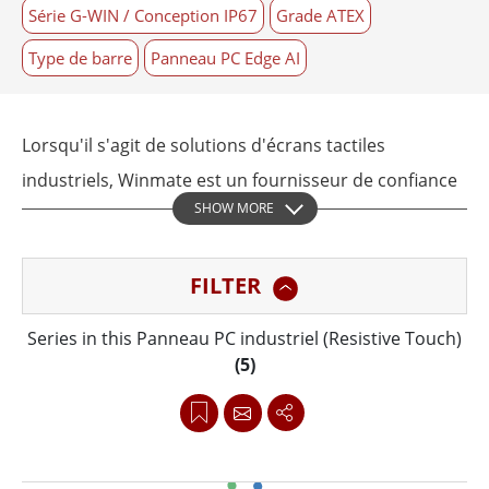
Série G-WIN / Conception IP67
Grade ATEX
Type de barre
Panneau PC Edge AI
Lorsqu'il s'agit de solutions d'écrans tactiles
industriels, Winmate est un fournisseur de confiance
SHOW MORE
de panels PC de haute qualité conçus pour résister à
des conditions et des environnements difficiles. Avec
FILTER
une large gamme d'options de boîtiers et de
technologies d'écrans tactiles disponibles, les PC
Series in this Panneau PC industriel (Resistive Touch)
industriels de Winmate peuvent répondre aux
(5)
exigences de diverses applications dans tous les
secteurs d'activité.