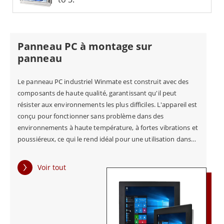
de contrôle industriel.
L'engagement de Winmate à fournir des produits de
Panneau PC à montage sur
haute qualité ne se limite pas aux PC à écran tactile.
panneau
Ils accordent également la priorité à la satisfaction
des clients et offrent un service et une assistance
Le panneau PC industriel Winmate est construit avec des
composants de haute qualité, garantissant qu'il peut
exceptionnels pour garantir le succès de leurs clients.
résister aux environnements les plus difficiles. L'appareil est
Contactez Winmate dès aujourd'hui pour en savoir
conçu pour fonctionner sans problème dans des
environnements à haute température, à fortes vibrations et
plus sur ses solutions d'écrans tactiles industriels et
poussiéreux, ce qui le rend idéal pour une utilisation dans
sur la manière dont elles peuvent répondre à vos
les usines, les entrepôts et d'autres environnements
besoins spécifiques.
industriels.
Voir tout