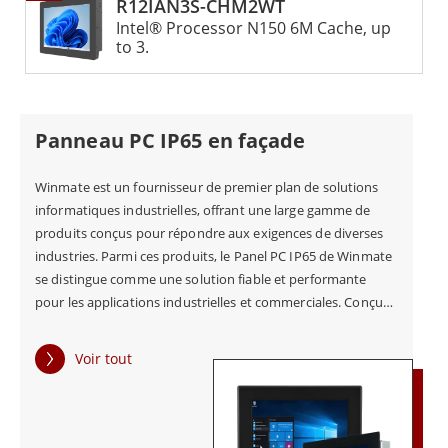
R12IAN3S-CHM2WT
en compte des facteurs tels que la puissance de traitement,
Intel® Processor N150 6M Cache, up
la mémoire et la capacité de stockage. Ces appareils sont
to 3.
disponibles avec une gamme d'options, des modèles
d'entrée de gamme avec des spécifications de base aux
systèmes haute performance conçus pour des applications
exigeantes. En plus de leur construction robuste et de leurs
Panneau PC IP65 en façade
options de personnalisation, les châssis Panel PC offrent
également une gamme d'options de connectivité. De
Winmate est un fournisseur de premier plan de solutions
nombreux appareils sont dotés d'une connectivité Wi-Fi et
informatiques industrielles, offrant une large gamme de
BT intégrée, ce qui facilite la connexion à d'autres appareils
produits conçus pour répondre aux exigences de diverses
et réseaux. Les PC à châssis offrent une solution fiable,
industries. Parmi ces produits, le Panel PC IP65 de Winmate
durable et hautement personnalisable pour les besoins de
se distingue comme une solution fiable et performante
l'informatique industrielle. Grâce à leur construction
pour les applications industrielles et commerciales. Conçu
robuste, leur taille compacte et leur large éventail d'options
pour résister aux environnements difficiles et aux lavages
de personnalisation, ces appareils sont bien adaptés à une
fréquents, le panneau PC IP65 est doté d'une face avant
Voir tout
grande variété d'applications industrielles. Que vous
étanche à l'eau et à la poussière, garantissant une
recherchiez un système d'entrée de gamme ou un appareil
protection contre la poussière, l'humidité et d'autres
haute performance pour des applications exigeantes, il
contaminants. Il est donc idéal pour une utilisation dans
existe un panneau PC à châssis qui peut répondre à vos
des secteurs tels que l'alimentation et les boissons, les