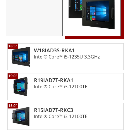
rack. Notre équipe d'experts est toujours à votre
disposition pour répondre à vos questions et vous fournir
l'assistance et les conseils dont vous avez besoin pour
prendre la meilleure décision pour votre entreprise. Grâce à
notre engagement en matière de qualité, de fiabilité et de
service à la clientèle, vous pouvez être certain que vous
obtenez la meilleure solution possible pour vos besoins en
18.5"
informatique industrielle.
W18IAD3S-RKA1
Intel® Core™ i5-1235U 3.3GHz
19.0"
R19IAD7T-RKA1
Intel® Core™ i3-12100TE
15.0"
R15IAD7T-RKC3
Intel® Core™ i3-12100TE