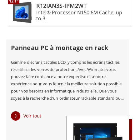
12.1"
panneau PC IP65 de Winmate peut fournir les performances
R12IAN3S-IPM2WT
et la fiabilité nécessaires pour assurer des opérations
Intel® Processor N150 6M Cache, up
ininterrompues.
to 3.
Panneau PC à montage en rack
Gamme d'écrans tactiles LCD, y compris les écrans tactiles
résistifs et les verres de protection. Avec Winmate, vous
pouvez faire confiance à notre expertise et à notre
expérience pour vous fournir la meilleure solution possible
pour vos besoins en informatique industrielle. Que vous
soyez à la recherche d'un ordinateur rackable standard ou
d'une solution personnalisée conçue pour répondre à vos
besoins spécifiques, nous sommes là pour vous aider. Pour
Voir tout
simplifier le processus de recherche de l'ordinateur en rack
idéal pour votre projet, il vous suffit de contacter Winmate
et de nous laisser établir un devis pour un ordinateur en