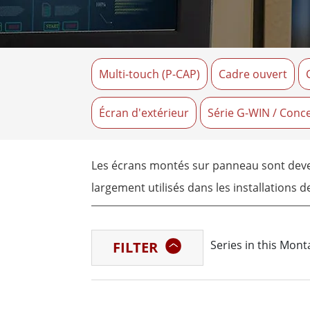
Tablettes pour ordinateurs embarqués
Passer
Contrôleur robotique
Pétr
robuste
Tablet
Multi-touch (P-CAP)
Cadre ouvert
Mobilité Edge AI
Termin
ATEX
Contrôleur de robot
Pannea
Écran d'extérieur
Série G-WIN / Conc
Les écrans montés sur panneau sont deven
largement utilisés dans les installations d
sont cruciales. Les écrans à montage sur
et le montage sur panneau, ce qui les rend
Series in this Mon
FILTER
Winmate, l'un des principaux fournisseu
panneau pour répondre aux exigences de d