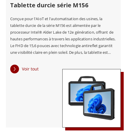
Tablette durcie série M156
progresser, Winmate reste à la pointe de la fourniture
de nouvelles solutions pour les industries robustes.
Conçue pour l'AIoT et l'automatisation des usines, la
tablette durcie de la série M156 est alimentée par le
processeur Intel® Alder Lake de 12e génération, offrant de
hautes performances à travers les applications industrielles.
Le FHD de 15,6 pouces avec technologie antireflet garantit
une visibilité claire en plein soleil. De plus, la tablette est
conçue pour supporter les environnements difficiles, la
certification MIL-STD-810H garantissant sa durabilité. Dotée
Voir tout
d'un port USB Type-C qui prend en charge le mode PD 3.0 et
ALT, ainsi que d'un port Giga LAN intégré pour une mise en
réseau rapide, de deux batteries remplaçables à chaud, de la
prise en charge WiFi-6E et d'une connectivité WWAN 5G en
option, la série M156 améliore l'efficacité et la fluidité des
opérations dans les environnements industriels exigeants.