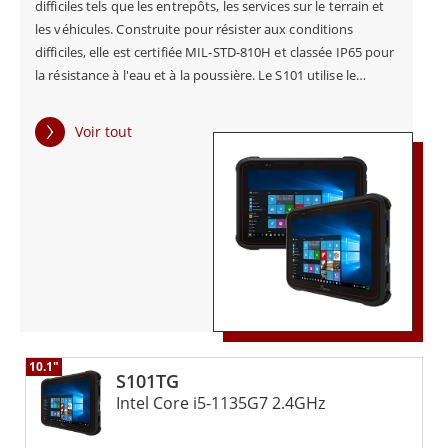
difficiles tels que les entrepôts, les services sur le terrain et
les véhicules. Construite pour résister aux conditions
difficiles, elle est certifiée MIL-STD-810H et classée IP65 pour
la résistance à l'eau et à la poussière. Le S101 utilise le
processeur Intel® 11e génération et fonctionne sous
Windows 10 IoT Enterprise. Elle offre des performances
Voir tout
stables tout en consommant moins d'énergie. Cette
tablette de qualité industrielle prend en charge le WLAN, le
BT 5.2, le GPS, le GLONASS et, en option, la 4G LTE pour une
communication en temps réel. Équipée de caméras avant et
arrière, et d'un lecteur de codes-barres en option, elle
permet une capture flexible des données sur le terrain. Avec
des accessoires optionnels tels que des sangles pour les
mains et les épaules, le S101 est idéal pour les travailleurs
mobiles. La Winmate S101 est une tablette robuste et fiable.
Elle est utile pour l'automatisation, la surveillance des
10.1"
chaînes de montage et le diagnostic des véhicules.
S101TG
Intel Core i5-1135G7 2.4GHz