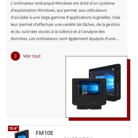
L'ordinateur embarqué Windows est doté d'un système
qu'il s'agisse de températures extrêmes ou de chocs
d'exploitation Windows, qui permet aux utilisateurs
et de vibrations. Ils peuvent être montés en toute
d'accéder à une large gamme d'applications logicielles. Cela
sécurité sur des chariots élévateurs et d'autres
leur permet d'effectuer une variété de tâches, de la gestion
et du suivi des stocks à la collecte et à l'analyse des
équipements de manutention de produits,
données. Les ordinateurs sont également équipés d'une
fournissant des informations de suivi et de
interface tactile conviviale qui facilite la navigation et
l'interaction avec les applications logicielles.
localisation en temps réel. Cela permet d'accroître
Voir tout
l'efficacité de la manutention des matériaux et de
réduire les délais de manutention, rationalisant ainsi
la chaîne d'approvisionnement.
Les entrepôts peuvent être complexes et dangereux,
il est donc crucial de maintenir un flux de travail
productif et sûr. Les ordinateurs embarqués de
10.4"
FM10E
Winmate facilitent la communication entre les