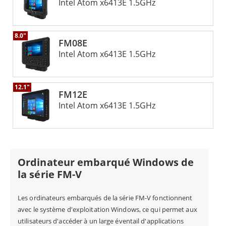
Intel Atom x6413E 1.5GHz
opérateurs et les systèmes informatiques,
garantissant que le flux de travail et la sécurité ne
8.0"
sont pas compromis. La forme compacte de ces
FM08E
Intel Atom x6413E 1.5GHz
ordinateurs permet d'avoir une ligne de vue dégagée
pendant les opérations, ce qui réduit les erreurs et
12.1"
augmente l'efficacité.
FM12E
Intel Atom x6413E 1.5GHz
La série FM d'ordinateurs embarqués de Winmate
offre une solution fiable et robuste pour les
opérations d'entreposage et de logistique. Ces
Ordinateur embarqué Windows de
ordinateurs sont conçus pour remplacer des
la série FM-V
systèmes moins durables, offrant une solution plus
Les ordinateurs embarqués de la série FM-V fonctionnent
efficace et rationalisée. Avec des caractéristiques
avec le système d'exploitation Windows, ce qui permet aux
telles que les communications sans fil, les antennes
utilisateurs d'accéder à un large éventail d'applications