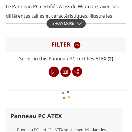
Le Panneau PC certifiés ATEX de Winmate, avec ses
différentes tailles et caractéristiques, illustre les
SHOW MORE
avantages que les panneaux PC certifiés ATEX
apportent aux environnements dangereux. Ces
FILTER
Panneau PC sont conçus pour répondre aux normes
de sécurité les plus strictes et fonctionner
Series in this Panneau PC certifiés ATEX
(2)
efficacement dans les conditions les plus difficiles.
Winmate utilise une analyse thermique avancée pour
s'assurer que les systèmes de panneaux PC de qualité
ATEX fonctionnent de manière fiable dans les
environnements difficiles. La conception du
Panneau PC ATEX
refroidissement sans ventilateur avec des solutions
de dissipation thermique ou de tuyaux de chaleur
Les Panneau PC certifiés ATEX sont essentiels dans les