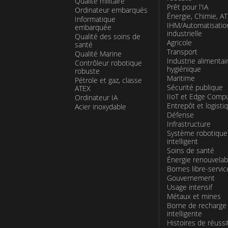
Qualité militaire
Prêt pour l'IA
Ordinateur embarqués
industrielles d'IA les plus exigeantes.
Énergie, Chimie, A
Informatique
IHM/Automatisatio
embarquée
industrielle
Qualité des soins de
Agricole
santé
Transport
Qualité Marine
Industrie alimentai
Contrôleur robotique
hygiénique
robuste
Maritime
Pétrole et gaz, classe
Sécurité publique
ATEX
IIoT et Edge Comp
Ordinateur IA
Entrepôt et logisti
Acier inoxydable
Défense
Infrastructure
Système robotique
intelligent
Soins de santé
Énergie renouvelab
Bornes libre-servic
Gouvernement
Usage intensif
Métaux et mines
Borne de recharge
intelligente
Histoires de réussi