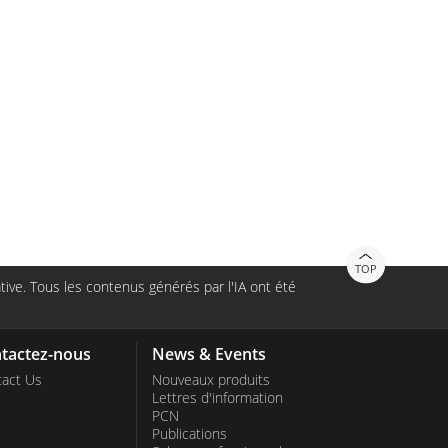
TOP
ive. Tous les contenus générés par l'IA ont été
tactez-nous
News & Events
act Us
Nouveaux produits
Lettres d'information
PCN
Publications