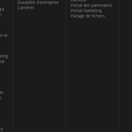
Durabilité d'entreprise
Portail des partenaires
Carrières
TEX
Portail marketing
n
Partage de fichiers
re et
uting
que
le
e
te