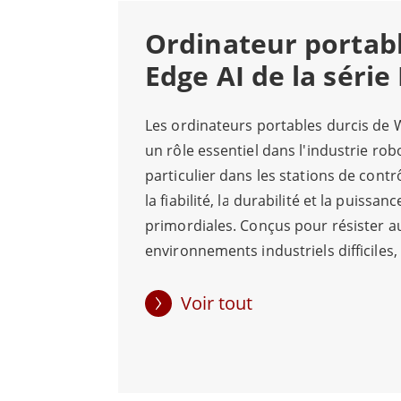
solutions robustes pour les applications
Ordinateur portabl
équipés de puissants GPU et de capacités 
Edge AI de la série
En combinant Edge AI et la mobilité robu
Les ordinateurs portables durcis de
dans les industries qui dépendent de la r
un rôle essentiel dans l'industrie rob
potentiel de l'IA à la périphérie, en amélior
particulier dans les stations de cont
la fiabilité, la durabilité et la puissan
primordiales. Conçus pour résister a
environnements industriels difficiles,
portables sont idéaux pour s'intégrer
stations de contrôle robotique qui n
Voir tout
capacités informatiques robustes pou
et le contrôle des données en temps 
L'intégration de GPU avancés de NVIDI