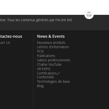
TOP
ive. Tous les contenus générés par l'IA ont été
tactez-nous
News & Events
act Us
Nouveaux produits
Lettres d'information
PCN
Publications
Salons professionnels
Chaîne YouTube
VR EXPO
Certifications／
Conformité
Technologies de base
Blog