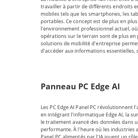
Alors que le besoin en solutions d'IA et 
travailler à partir de différents endroits e
plus grands défis du secteur. Winmate pr
mobiles tels que les smartphones, les tab
portables. Ce concept est de plus en plu
robustes. Ces produits allient performance
l'environnement professionnel actuel, où l
opérations sur le terrain sont de plus en
Winmate propose des solutions innovantes
solutions de mobilité d'entreprise permet
d'accéder aux informations essentielles, 
PC, des ordinateurs portables et des table
collègues et de s'acquitter efficacement 
Edge. Winmate offre une meilleure puissan
soit l'endroit où ils se trouvent. Dans d
performantes. Cela permet aux entreprises
particulier ceux qui impliquent un travail 
environnements difficiles, les appareils 
avec GPU embarqués sont essentiels pour l
Panneau PC Edge AI
suffisent pas. C'est là que les appareils r
réel. Ils contribuent à améliorer les capaci
tablettes et les ordinateurs portables ro
puissants GPU, entrent en jeu. Ces appar
Les PC Edge AI Panel PC révolutionnent l'
conçus pour résister à des conditions ex
En choisissant Winmate, vous investissez
en intégrant l'informatique Edge AI, la su
capacités informatiques de haute perform
solutions qui répondent aux besoins spé
le traitement avancé des données dans un
ordinateurs portables durcis de Winmate
performante. À l'heure où les industries a
peuvent transformer vos opérations et prop
GPU NVIDIA et Intel, sont conçus pour r
Panel PC alimentés par l'IA jouent un rôle