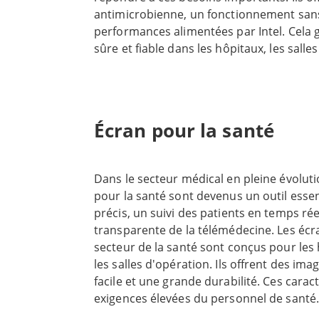
professionnels de la santé peuvent travai
antimicrobienne, un fonctionnement sans
craindre les coupures de courant ou de c
performances alimentées par Intel. Cela 
robustes Winmate Healthcare constituent 
sûre et fiable dans les hôpitaux, les salle
établissements de santé nécessitant des 
systèmes de surveillance des patients. Ce
fiables, durables et hygiéniques. Ces tab
médicale sont disponibles dans des tailles
puissance de calcul élevée et des fonctionn
pouces. Leur conception plate les rend fac
améliorent les flux de travail et aident le
désinfecter. Cette conception permet éga
prodiguer les meilleurs soins aux patient
Écran pour la santé
l'accumulation de poussière dans les éta
visitez le site web de Winmate ou contac
boîtier antimicrobien réduit activement l
aujourd'hui.
diminuant ainsi le risque de contaminati
Dans le secteur médical en pleine évoluti
dotés d'un système de refroidissement san
pour la santé sont devenus un outil essen
fonctionnent silencieusement et ne prov
précis, un suivi des patients en temps rée
contamination. Ils sont donc parfaits pou
transparente de la télémédecine. Les éc
propres telles que les salles d'opération 
secteur de la santé sont conçus pour les h
intensifs. Alimentés par des processeurs 
les salles d'opération. Ils offrent des imag
Healthcare garantissent des performances
facile et une grande durabilité. Ces cara
applications médicales, notamment l'imag
exigences élevées du personnel de santé.
surveillance des patients en temps réel et
conformes à la norme DICOM, disposent d'