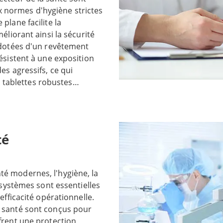
 normes d'hygiène strictes
plane facilite la
éliorant ainsi la sécurité
t dotées d'un revêtement
résistent à une exposition
es agressifs, ce qui
es tablettes robustes
t non seulement robustes,
ent de nombreuses
 travail des professionnels
es patients, l'administration
té
cales. Ce sont des outils
s tablettes robustes
t également conçues pour
é modernes, l'hygiène, la
fonctionnalités intuitives,
s systèmes sont essentielles
mandes gestuelles et des
efficacité opérationnelle.
utilisateur et simplifient le
a santé sont conçus pour
 leurs options sans fil, les
frent une protection