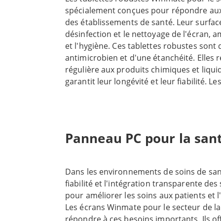
spécialement conçues pour répondre aux
des établissements de santé. Leur surface 
désinfection et le nettoyage de l'écran, am
et l'hygiène. Ces tablettes robustes son
antimicrobien et d'une étanchéité. Elles 
régulière aux produits chimiques et liquid
garantit leur longévité et leur fiabilité. L
Winmate pour le secteur de la santé son
mais aussi très puissantes. Elles intègr
fonctionnalités qui optimisent les flux de
de santé. Elles facilitent la surveillance d
Panneau PC pour la san
de médicaments et la prise d'images médi
essentiels pour le personnel soignant. Le
Winmate pour le secteur de la santé son
Dans les environnements de soins de sant
l'utilisateur. Elles offrent de nombreuses 
fiabilité et l'intégration transparente de
notamment des écrans tactiles, des com
pour améliorer les soins aux patients et l'
stylets. Ces outils améliorent l'expérience 
Les écrans Winmate pour le secteur de l
travail. Grâce à leur longue autonomie et à
répondre à ces besoins importants. Ils of