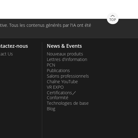
TOP
ive. Tous les contenus générés par l'IA ont été
tactez-nous
News & Events
act Us
Nouveaux produits
Lettres d'information
PCN
Publications
Salons professionnels
Chaîne YouTube
VR EXPO
Certifications／
Conformité
Technologies de base
Blog