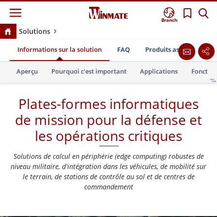
Branch
Solutions
Plates-formes informatiques de mission pour la défense
Informations sur la solution
FAQ
Produits associés
T
et les opérations critiques
Aperçu
Pourquoi c'est important
Applications
Fonction
Plates-formes informatiques
de mission pour la défense et
les opérations critiques
Solutions de calcul en périphérie (edge computing) robustes de
niveau militaire, d'intégration dans les véhicules, de mobilité sur
le terrain, de stations de contrôle au sol et de centres de
commandement