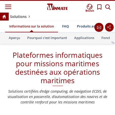
Branch
Solutions
Plateformes informatiques pour missions maritimes
Informations sur la solution
FAQ
Produits associés
T
destinées aux opérations maritimes
Aperçu
Pourquoi c'est important
Applications
Fonction
Plateformes informatiques
pour missions maritimes
destinées aux opérations
maritimes
Solutions certifiées d’edge computing, de navigation ECDIS, de
visualisation en passerelle, d’automatisation des navires et de
contrôle renforcé pour les missions maritimes