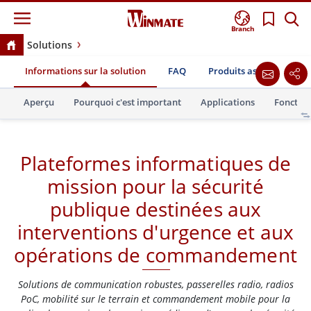
Branch
Solutions
Plateformes informatiques de mission pour la sécurité
Informations sur la solution
FAQ
Produits associés
T
publique destinées aux interventions d'urgence et aux
opérations de commandement
Aperçu
Pourquoi c'est important
Applications
Fonction
Plateformes informatiques de
mission pour la sécurité
publique destinées aux
interventions d'urgence et aux
opérations de commandement
Solutions de communication robustes, passerelles radio, radios
PoC, mobilité sur le terrain et commandement mobile pour la