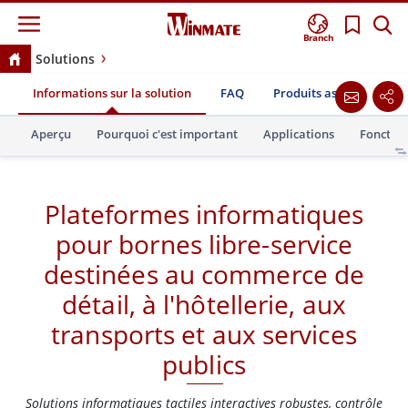
Branch
Solutions
Plateformes informatiques pour bornes libre-service
Informations sur la solution
FAQ
Produits associés
T
destinées au commerce de détail, à l'hôtellerie, aux
transports et aux services publics
Aperçu
Pourquoi c'est important
Applications
Fonction
Plateformes informatiques
pour bornes libre-service
destinées au commerce de
détail, à l'hôtellerie, aux
transports et aux services
publics
Solutions informatiques tactiles interactives robustes, contrôle