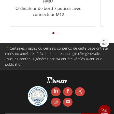
FM07
Ordinateur de bord 7 pouces avec
Panneau 
connecteur M12
TOP
＊
Certaines images ou certains contenus de cette page ont été
créés ou améliorés à l'aide d'une technologie d'IA générative.
Tous les contenus générés par l'IA ont été vérifiés avant leur
publication.